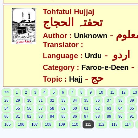
Tohfatul Hujjaj
تحفتہ الحجاج
- علوم
Author :
Unknown
Translator :
- اردو
Language :
Urdu
Category :
Faroo-e-Deen
- حج
Topic :
Hajj
<<
1
2
3
4
5
6
7
8
9
10
11
12
13
28
29
30
31
32
33
34
35
36
37
38
39
54
55
56
57
58
59
60
61
62
63
64
65
80
81
82
83
84
85
86
87
88
89
90
91
105
106
107
108
109
110
111
112
113
114