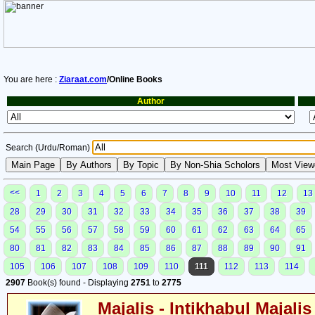
You are here :
Ziaraat.com
/Online Books
Author
Search (Urdu/Roman)
<<
1
2
3
4
5
6
7
8
9
10
11
12
13
28
29
30
31
32
33
34
35
36
37
38
39
54
55
56
57
58
59
60
61
62
63
64
65
80
81
82
83
84
85
86
87
88
89
90
91
105
106
107
108
109
110
111
112
113
114
2907
Book(s) found - Displaying
2751
to
2775
Majalis - Intikhabul Majalis