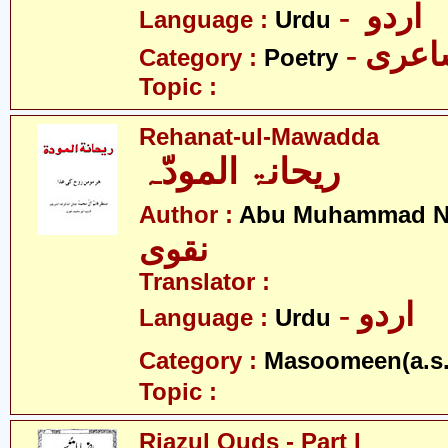
- اردو
Language :
Urdu
- عری
Category :
Poetry
Topic :
Rehanat-ul-Mawadda
ریحانۃ المودّہ
Author :
Abu Muhammad N
نقوی
Translator :
- اردو
Language :
Urdu
Category :
Masoomeen(a.s.
Topic :
Riazul Quds - Part I