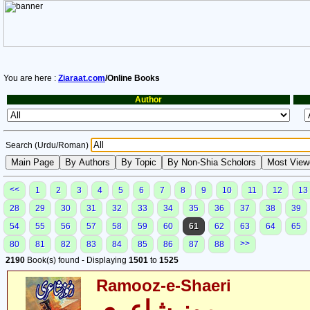
You are here :
Ziaraat.com
/Online Books
Author
Search (Urdu/Roman)
<<
1
2
3
4
5
6
7
8
9
10
11
12
13
28
29
30
31
32
33
34
35
36
37
38
39
54
55
56
57
58
59
60
61
62
63
64
65
>>
80
81
82
83
84
85
86
87
88
2190
Book(s) found - Displaying
1501
to
1525
Ramooz-e-Shaeri