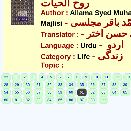
روح الحیات
Author :
Allama Syed Muh
- ّد باقر مجلسی
Majlisi
- حسن اختر
Translator :
- اردو
Language :
Urdu
- زندگی
Category :
Life
Topic :
<<
1
2
3
4
5
6
7
8
9
10
11
12
13
28
29
30
31
32
33
34
35
36
37
38
39
54
55
56
57
58
59
60
61
62
63
64
65
>>
80
81
82
83
84
85
86
87
88