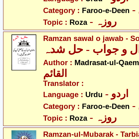
Category :
Faroo-e-Deen
- روزہ
Topic :
Roza
Ramzan sawal o jawab - S
 و جواب - حل شدہ
Author :
Madrasat-ul-Qaem(
القائم
Translator :
- اردو
Language :
Urdu
Category :
Faroo-e-Deen
- روزہ
Topic :
Roza
Ramzan-ul-Mubarak - Tarbia