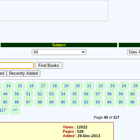
Subject
14
15
16
17
18
19
20
21
22
23
24
25
49
50
51
52
53
54
55
56
57
58
59
60
85
86
87
88
89
90
91
92
93
94
95
96
>>
117
Page
40
of
117
Views :
12022
Pages :
526
Added :
29-Dec-2013