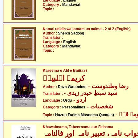
Language :
English
Category :
Mahdaviat
Topic :
Kamal ud din wa tamam un naima - 2 of 2 (English)
Author :
Sheikh Sadooq
Translator :
Language :
English
Category :
Mahdaviat
Topic :
Kareema e Ahl e Bait(as)
کریمہ اہلبیتؑ
- رضا وطندوست
Author :
Raza Watandost
- سید سبطِ حیدر زیدی
Translator :
- اردو
Language :
Urdu
- شخصیات
Category :
Personalities
-  قمؑ
Topic :
Hazrat Fatima Masooma Qum(as)
Khawabnama, Tabeernama aur Falnama
اب نامہ، تعبیر نامہ اور فالنامہ