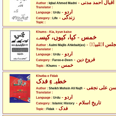
- اقبال احمد مدنی
Author :
Iqbal Ahmed Madni
Translator :
- اردو
Language :
Urdu
- زندگی
Category :
Life
Topic :
Khums - Kia, kyun kaise
خمس - کیا، کیوں، کیسے
- لس اہلبیتؑ
Author :
Aalmi Majlis Ahlebait(as)
Translator :
- اردو
Language :
Urdu
- فروعِ دین
Category :
Faroo-e-Deen
- خمس
Topic :
Khums
Khutba e Fidak
خطبہءِ فدک
- ن علی نجفی
Author :
Sheikh Mohsin Ali Najfi
Translator :
- اردو
Language :
Urdu
- تاریخِ اسلام
Category :
Islamic History
- فدک
Topic :
Fidak