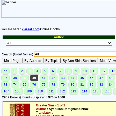
You are here :
Ziaraat.com
/Online Books
Author
Search (Urdu/Roman)
<<
1
2
3
4
5
6
7
8
9
10
11
12
13
37
38
39
40
41
42
43
44
45
46
47
48
73
74
75
76
77
78
79
80
81
82
83
84
107
108
109
110
111
112
113
114
115
116
2907
Book(s) found - Displaying
976
to
1000
Greater Sins - 1 of 2
Author :
Ayatullah Dastghaib Shirazi
Translator :