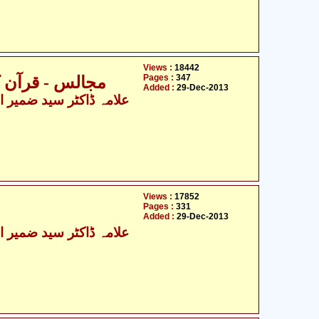
Views :
18442
Pages :
347
مجالس - قرآن ک
Added :
29-Dec-2013
Views :
17852
Pages :
331
Added :
29-Dec-2013