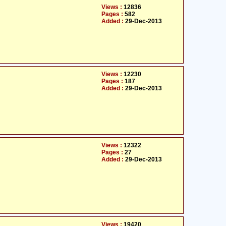
Views :
12836
Pages :
582
Added :
29-Dec-2013
Views :
12230
Pages :
187
Added :
29-Dec-2013
Views :
12322
Pages :
27
Added :
29-Dec-2013
Views :
19420