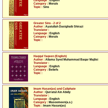
Language :
English
Category :
Morals
Topic :
Sins
Greater Sins - 2 of 2
Author :
Ayatullah Dastghaib Shirazi
Translator :
Language :
English
Category :
Morals
Topic :
Haqqul Yaqeen (English)
Author :
Allama Syed Muhammad Baqar Majlisi
Translator :
Language :
English
Category :
Beliefs
Topic :
Imam Hasan(as) and Caliphate
Author :
Qurratul Ain Abidy
Translator :
Language :
English
Category :
Masoomeen(a.s.)
Topic :
Imam Hasan(as)