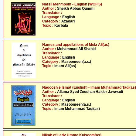
Nafsil Mehmoom - English (WOFIS)
Author :
Sheikh Abbas Qummi
Translator :
Language :
English
Category :
Azadari
Topic :
Karbala
Names and appellations of Mola Ali(as)
Author :
Mohammad Ali Shahid
Translator :
Language :
English
Category :
Masoomeen(a.s.)
Topic :
Imam Ali(as)
Naqoosh e Ismat (English) - Imam Muhammad Taqi(as)
Author :
Allama Syed Zeeshan Haider Jawwadi
Translator :
Language :
English
Category :
Masoomeen(a.s.)
Topic :
Imam Muhammad Taqi(as)
Nikah of Lady Umme Kulsoom(as)