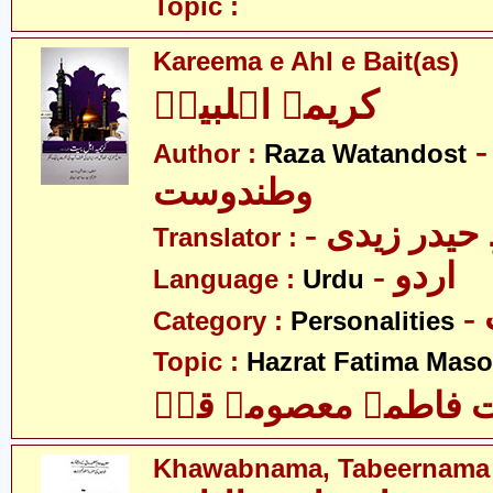
Topic :
Kareema e Ahl e Bait(as)
کریمہ اہلبیتؑ
- ضا
Author :
Raza Watandost
وطندوست
- یدر زیدی
Translator :
- اردو
Language :
Urdu
Category :
Personalities
Topic :
Hazrat Fatima Mas
فاطمہ معصومہ قمؑ
Khawabnama, Tabeernama 