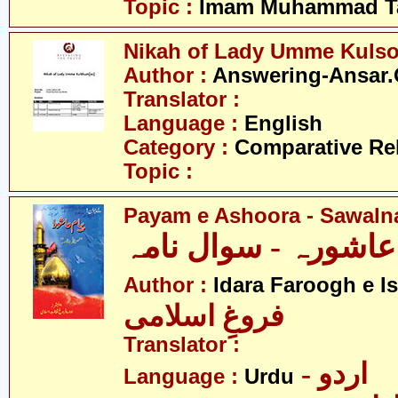
Topic :
Imam Muhammad Ta
Nikah of Lady Umme Kuls
Author :
Answering-Ansar.
Translator :
Language :
English
Category :
Comparative Re
Topic :
Payam e Ashoora - Sawal
ِ عاشورہ - سوال نامہ
Author :
Idara Faroogh e I
فروغِ اسلامی
Translator :
- اردو
Language :
Urdu