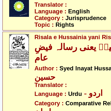
Translator :
Language :
English
Category :
Jurisprudence
Topic :
Rights
Risala e Hussainia yani Ri
ہؑ یعنی رسالہ فیضِ
عام
Author :
Syed Inayat Huss
حسین
Translator :
- اردو
Language :
Urdu
Category :
Comparative Re