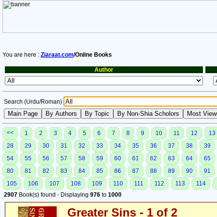
You are here :
Ziaraat.com
/Online Books
Author
Search (Urdu/Roman)
<<
1
2
3
4
5
6
7
8
9
10
11
12
13
28
29
30
31
32
33
34
35
36
37
38
39
54
55
56
57
58
59
60
61
62
63
64
65
80
81
82
83
84
85
86
87
88
89
90
91
105
106
107
108
109
110
111
112
113
114
2907
Book(s) found - Displaying
976
to
1000
Greater Sins - 1 of 2