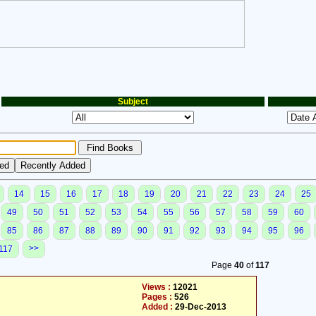
Subject
14
15
16
17
18
19
20
21
22
23
24
25
49
50
51
52
53
54
55
56
57
58
59
60
85
86
87
88
89
90
91
92
93
94
95
96
>>
117
Page
40
of
117
Views :
12021
Pages :
526
Added :
29-Dec-2013