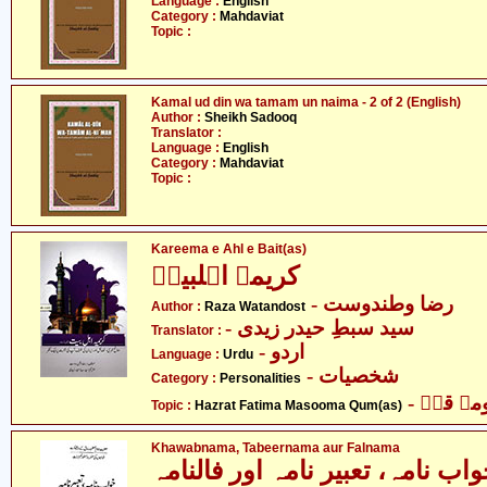
Language :
English
Category :
Mahdaviat
Topic :
Kamal ud din wa tamam un naima - 2 of 2 (English)
Author :
Sheikh Sadooq
Translator :
Language :
English
Category :
Mahdaviat
Topic :
Kareema e Ahl e Bait(as)
کریمہ اہلبیتؑ
- رضا وطندوست
Author :
Raza Watandost
- سید سبطِ حیدر زیدی
Translator :
- اردو
Language :
Urdu
- شخصیات
Category :
Personalities
-  قمؑ
Topic :
Hazrat Fatima Masooma Qum(as)
Khawabnama, Tabeernama aur Falnama
اب نامہ، تعبیر نامہ اور فالنامہ