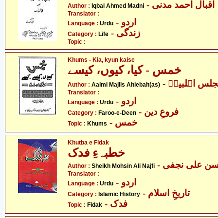
- اقبال احمد مدنی
Author :
Iqbal Ahmed Madni
Translator :
- اردو
Language :
Urdu
- زندگی
Category :
Life
Topic :
Khums - Kia, kyun kaise
خمس - کیا، کیوں، کیسے
- لس اہلبیتؑ
Author :
Aalmi Majlis Ahlebait(as)
Translator :
- اردو
Language :
Urdu
- فروعِ دین
Category :
Faroo-e-Deen
- خمس
Topic :
Khums
Khutba e Fidak
خطبہءِ فدک
- ن علی نجفی
Author :
Sheikh Mohsin Ali Najfi
Translator :
- اردو
Language :
Urdu
- تاریخِ اسلام
Category :
Islamic History
- فدک
Topic :
Fidak