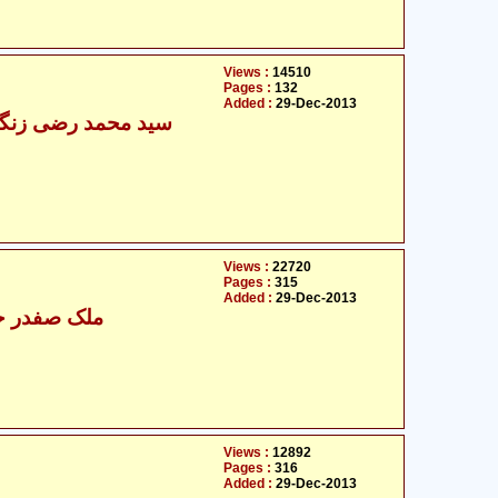
Views :
14510
Pages :
132
Added :
29-Dec-2013
سید محمد رضی زنگی 
Views :
22720
Pages :
315
Added :
29-Dec-2013
ملک صفدر حس
Views :
12892
Pages :
316
Added :
29-Dec-2013