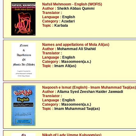
Nafsil Mehmoom - English (WOFIS)
Author :
Sheikh Abbas Qummi
Translator :
Language :
English
Category :
Azadari
Topic :
Karbala
Names and appellations of Mola Ali(as)
Author :
Mohammad Ali Shahid
Translator :
Language :
English
Category :
Masoomeen(a.s.)
Topic :
Imam Ali(as)
Naqoosh e Ismat (English) - Imam Muhammad Taqi(as)
Author :
Allama Syed Zeeshan Haider Jawwadi
Translator :
Language :
English
Category :
Masoomeen(a.s.)
Topic :
Imam Muhammad Taqi(as)
Nikah of Lady Umme Kulsoom(as)