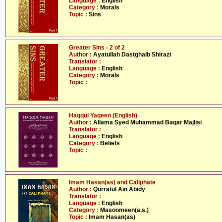
Language :
English
Category :
Morals
Topic :
Sins
Greater Sins - 2 of 2
Author :
Ayatullah Dastghaib Shirazi
Translator :
Language :
English
Category :
Morals
Topic :
Haqqul Yaqeen (English)
Author :
Allama Syed Muhammad Baqar Majlisi
Translator :
Language :
English
Category :
Beliefs
Topic :
Imam Hasan(as) and Caliphate
Author :
Qurratul Ain Abidy
Translator :
Language :
English
Category :
Masoomeen(a.s.)
Topic :
Imam Hasan(as)