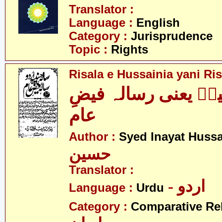
Translator :
Language :
English
Category :
Jurisprudence
Topic :
Rights
Risala e Hussainia yani Ri
ہؑ یعنی رسالہ فیضِ
عام
Author :
Syed Inayat Huss
حسین
Translator :
- اردو
Language :
Urdu
Category :
Comparative Re