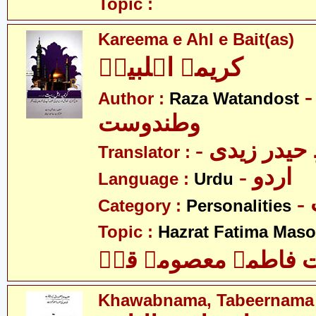
Topic :
Kareema e Ahl e Bait(as)
کریمہ اہلبیتؑ
- ضا
Author :
Raza Watandost
وطندوست
- یدر زیدی
Translator :
- اردو
Language :
Urdu
Category :
Personalities
Topic :
Hazrat Fatima Mas
فاطمہ معصومہ قمؑ
Khawabnama, Tabeernama 