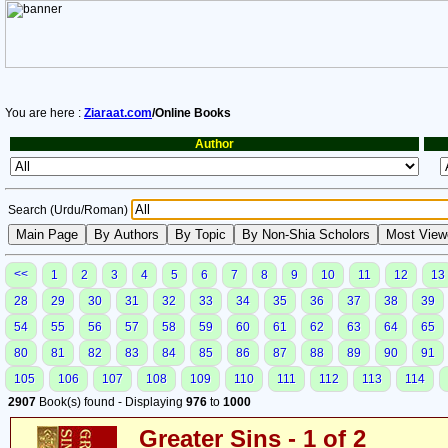
You are here :
Ziaraat.com
/Online Books
Author
Search (Urdu/Roman)
<<
1
2
3
4
5
6
7
8
9
10
11
12
13
28
29
30
31
32
33
34
35
36
37
38
39
54
55
56
57
58
59
60
61
62
63
64
65
80
81
82
83
84
85
86
87
88
89
90
91
105
106
107
108
109
110
111
112
113
114
2907
Book(s) found - Displaying
976
to
1000
Greater Sins - 1 of 2