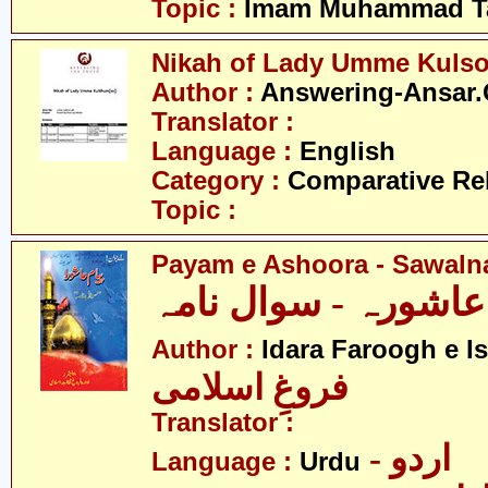
Topic :
Imam Muhammad Ta
Nikah of Lady Umme Kuls
Author :
Answering-Ansar.
Translator :
Language :
English
Category :
Comparative Re
Topic :
Payam e Ashoora - Sawal
ِ عاشورہ - سوال نامہ
Author :
Idara Faroogh e I
فروغِ اسلامی
Translator :
- اردو
Language :
Urdu