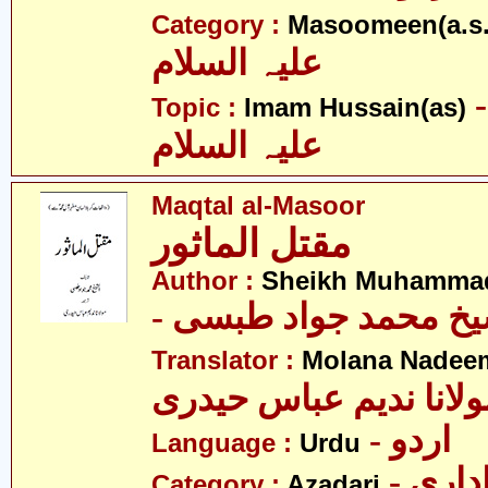
Category :
Masoomeen(a.s.
علیہ السلام
- م حسین
Topic :
Imam Hussain(as)
علیہ السلام
Maqtal al-Masoor
مقتل الماثور
Author :
Sheikh Muhammad
- یخ محمد جواد طبسی
Translator :
Molana Nadeem
ولانا ندیم عباس حیدری
- اردو
Language :
Urdu
- اری
Category :
Azadari