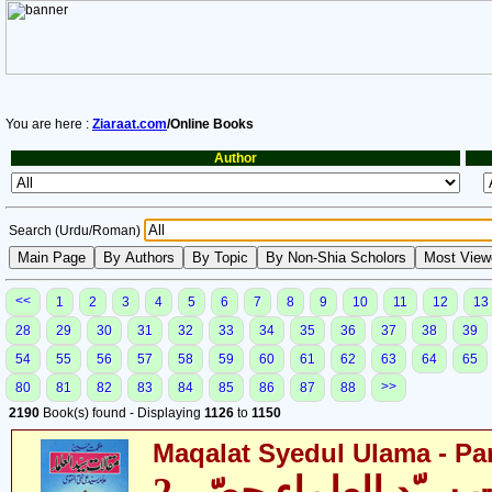
You are here :
Ziaraat.com
/Online Books
Author
Search (Urdu/Roman)
<<
1
2
3
4
5
6
7
8
9
10
11
12
13
28
29
30
31
32
33
34
35
36
37
38
39
54
55
56
57
58
59
60
61
62
63
64
65
>>
80
81
82
83
84
85
86
87
88
2190
Book(s) found - Displaying
1126
to
1150
Maqalat Syedul Ulama - Par