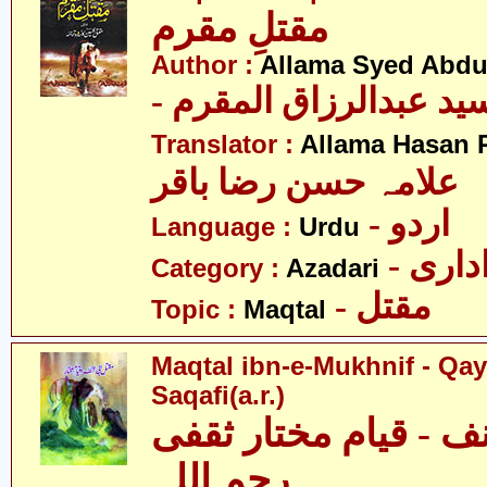
مقتلِ مقرم
Author :
Allama Syed Abdu
- ید عبدالرزاق المقرم
Translator :
Allama Hasan 
علامہ حسن رضا باقر
- اردو
Language :
Urdu
- اری
Category :
Azadari
- مقتل
Topic :
Maqtal
Maqtal ibn-e-Mukhnif - Qa
Saqafi(a.r.)
ف - قیام مختار ثقفی
رحم اللہ