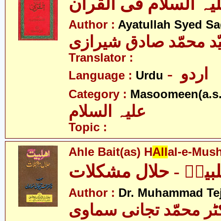
Author :
Ayatullah Syed Sa
یّد محمّد صادق شیرازی
Translator :
- اردو
Language :
Urdu
Category :
Masoomeen(a.s.
علیہ السلام
Topic :
Ahle Bait(as) H
All
al-e-Mush
لبیتؑ - حلال مشکلات
Author :
Dr. Muhammad Te
ٹر محمّد تجانی سماوی