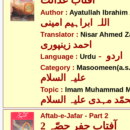
آفتاب عدالت
Author :
Ayatullah Ibrahim
اللہ ابراہیم امینی
Translator :
Nisar Ahmed Z
احمد زینپوری
- اردو
Language :
Urdu
Category :
Masoomeen(a.s.
علیہ السلام
Topic :
Imam Muhammad Me
مّد مہدی علیہ السلام
Aftab-e-Jafar - Part 2
آفتاب جفر حصّہ 2