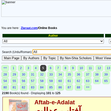
You are here :
Ziaraat.com
/Online Books
Author
Search (Urdu/Roman)
<<
1
2
3
4
5
6
7
8
9
10
11
12
13
28
29
30
31
32
33
34
35
36
37
38
39
54
55
56
57
58
59
60
61
62
63
64
65
>>
80
81
82
83
84
85
86
87
88
2190
Book(s) found - Displaying
101
to
125
Aftab-e-Adalat