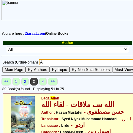
You are here :
Ziaraat.com
/Online Books
Author
Search (Urdu/Roman)
<<
>>
1
2
3
4
89
Book(s) found - Displaying
51
to
75
Laqa
All
ah
الله سے ملاقات - لقاء الله
- حسن مصطفوی
Author :
Hasan Mustafvi
Translator :
Syed Niyaz Muhammad Hamdani
- اردو
Language :
Urdu
- اصولِ دین
Category :
Usool-e-Deen