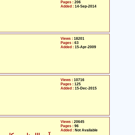
Pages :
206
Added :
14-Sep-2014
Views :
18201
Pages :
63
Added :
15-Apr-2009
Views :
10716
Pages :
125
Added :
15-Dec-2015
Views :
20645
Pages :
96
Added :
Not Available