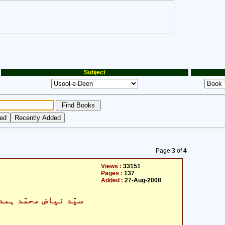
Subject
Page
3
of
4
Views :
33151
Pages :
137
Added :
27-Aug-2008
- سیّد نیاض محمّد ہمدانی