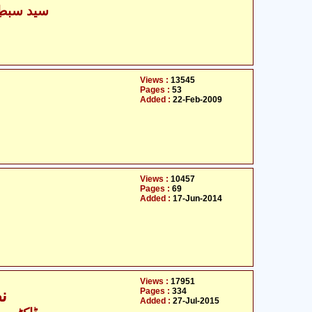
سید سبطِ 
Views :
13545
Pages :
53
Added :
22-Feb-2009
Views :
10457
Pages :
69
Added :
17-Jun-2014
Views :
17951
Pages :
334
ن
Added :
27-Jul-2015