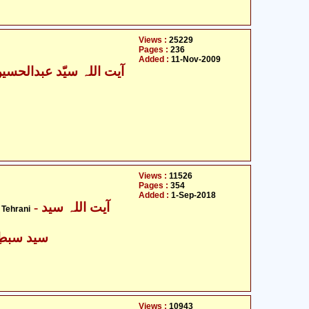
Views :
25229
Pages :
236
Added :
11-Nov-2009
Views :
11526
Pages :
354
Added :
1-Sep-2018
- آیت اللہ سید
Tehrani
سید سبطِ 
Views :
10943