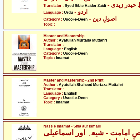
- حیدر زیدی
Translator :
Syed Sibte Haider Zaidi
- اردو
Language :
Urdu
- اصولِ دین
Category :
Usool-e-Deen
Topic :
Master and Mastership
Author :
Ayatullah Murtada Muttahri
Translator :
Language :
English
Category :
Usool-e-Deen
Topic :
Imamat
Master and Mastership - 2nd Print
Author :
Ayatullah Shaheed Murtaza Muttahri
Translator :
Language :
English
Category :
Usool-e-Deen
Topic :
Imamat
Nass e Imamat - Shia aur Ismaili
صِ امامت - شیعہ اور اسماعیلی