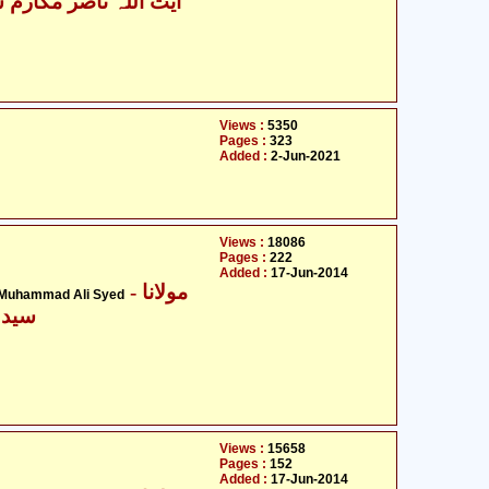
آیت اللہ ناصر مکارم ش
Views :
5350
Pages :
323
Added :
2-Jun-2021
Views :
18086
Pages :
222
Added :
17-Jun-2014
- مولانا
 Muhammad Ali Syed
سید 
Views :
15658
Pages :
152
Added :
17-Jun-2014