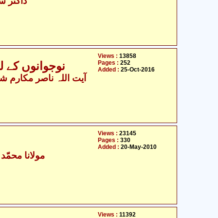
ڈاکٹر س
Views :
13858
Pages :
252
نوجوانوں کے ل
Added :
25-Oct-2016
آیت اللہ ناصر مکارم شیر
Views :
23145
Pages :
330
Added :
20-May-2010
مولانا محمّد
Views :
11392