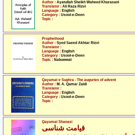
Author :
Ayatullah Sheikh Waheed Khurasani
Translator :
Ali Raza Rizvi
Language :
English
Category :
Usool-e-Deen
Topic :
Prophethood
Author :
Syed Saeed Akhtar Rizvi
Translator :
Language :
English
Category :
Usool-e-Deen
Topic :
Nabuwwat
Qayamat e Sughra - The auguries of advent
Author :
M. A. Qamar Zaidi
Translator :
Language :
English
Category :
Usool-e-Deen
Topic :
Qayamat Shanasi
قیامت شناسی