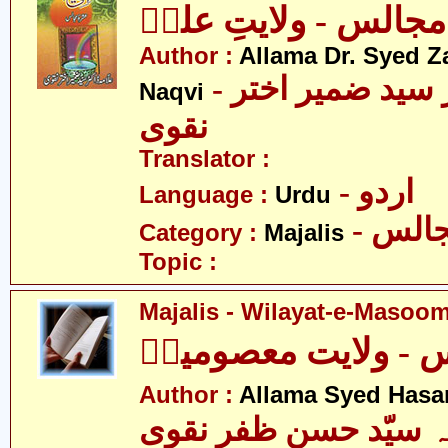
مجالس - ولایتِ علیؑ
Author :
Allama Dr. Syed Z
- علامہ ڈاکٹر سید ضمیر اختر
Naqvi
نقوی
Translator :
- اردو
Language :
Urdu
- الس
Category :
Majalis
Topic :
Majalis - Wilayat-e-Masoom
 - ولایت معصومینؑ
Author :
Allama Syed Hasa
ہ سیّد حسن ظفر نقوی