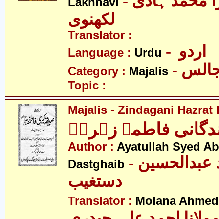
- علامہ مرزا محمّد ہادی
Lakhnavi
لکھنوی
Translator :
- اردو
Language :
Urdu
- الس
Category :
Majalis
Topic :
Majalis - Zindagani Hazrat
دگانی فاطمہ زہراؑ
Author :
Ayatullah Syed A
- آیت اللہ سید عبدالحسین
Dastghaib
دستغیب
Translator :
Molana Ahmed 
ولانا احمد علی حیدری