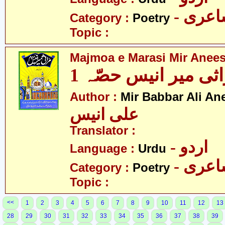
- عری
Category :
Poetry
Topic :
Majmoa e Marasi Mir Anees
ثی میر انیس حصّہ 1
Author :
Mir Babbar Ali An
علی انیس
Translator :
- اردو
Language :
Urdu
- عری
Category :
Poetry
Topic :
<<
1
2
3
4
5
6
7
8
9
10
11
12
13
28
29
30
31
32
33
34
35
36
37
38
39