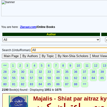
You are here :
Ziaraat.com
/Online Books
Author
Search (Urdu/Roman)
<<
1
2
3
4
5
6
7
8
9
10
11
12
13
28
29
30
31
32
33
34
35
36
37
38
39
54
55
56
57
58
59
60
61
62
63
64
65
>>
80
81
82
83
84
85
86
87
88
2190
Book(s) found - Displaying
1051
to
1075
Majalis - Shiat par aitraz k