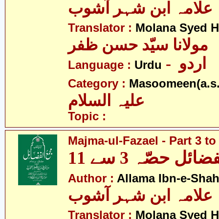
علامہ ابن شہر آشوب
Translator :
Molana Syed H
مولانا سیّد حسن ظفر
- اردو
Language :
Urdu
Category :
Masoomeen(a.s.
علیہ السلام
Topic :
Majma-ul-Fazael - Part 3 to
ئل حصّہ 3 سے 11
Author :
Allama Ibn-e-Sha
علامہ ابن شہر آشوب
Translator :
Molana Syed H