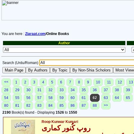
You are here :
Ziaraat.com
/Online Books
Author
Search (Urdu/Roman)
<<
1
2
3
4
5
6
7
8
9
10
11
12
13
28
29
30
31
32
33
34
35
36
37
38
39
54
55
56
57
58
59
60
61
62
63
64
65
>>
80
81
82
83
84
85
86
87
88
2190
Book(s) found - Displaying
1526
to
1550
Roop Kunwar Kumari
روپ کُنور کماری