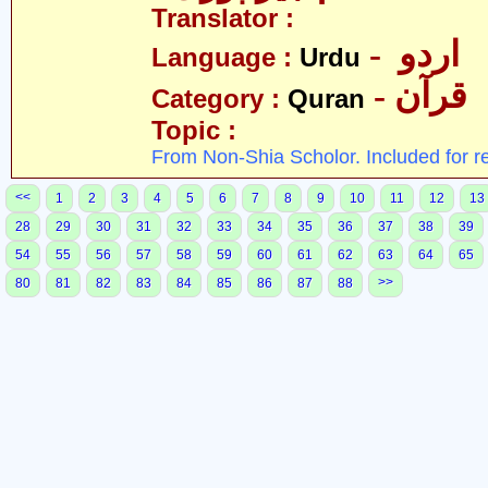
Translator :
- اردو
Language :
Urdu
- قرآن
Category :
Quran
Topic :
From Non-Shia Scholor. Included for r
<<
1
2
3
4
5
6
7
8
9
10
11
12
13
28
29
30
31
32
33
34
35
36
37
38
39
54
55
56
57
58
59
60
61
62
63
64
65
>>
80
81
82
83
84
85
86
87
88