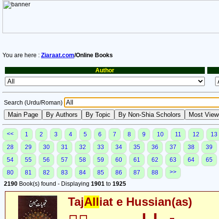
You are here :
Ziaraat.com
/Online Books
Author
Search (Urdu/Roman)
<<
1
2
3
4
5
6
7
8
9
10
11
12
13
28
29
30
31
32
33
34
35
36
37
38
39
54
55
56
57
58
59
60
61
62
63
64
65
>>
80
81
82
83
84
85
86
87
88
2190
Book(s) found - Displaying
1901
to
1925
Taj
All
iat e Hussian(as)