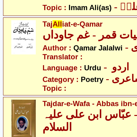
- یؑ
Topic :
Imam Ali(as)
Taj
All
iat-e-Qamar
یات قمر - غم جاوداں
-
Author :
Qamar Jalalwi
Translator :
- اردو
Language :
Urdu
- عری
Category :
Poetry
Topic :
Tajdar-e-Wafa - Abbas ibn-e
- عبّاس ابن علی علیہ
السلام