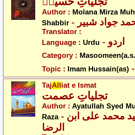
تجلیاتِ حسینؑ
Author :
Molana Mirza M
- مد جواد شبیر
Shabbir
Translator :
- اردو
Language :
Urdu
Category :
Masoomeen(a.s.
Topic :
Imam Hussain(as)
Taj
All
iat e Ismat
تجلیاتِ عصمت
Author :
Ayatullah Syed M
- آیت اللہ سید محمد علی ابن
Raza
الرضا