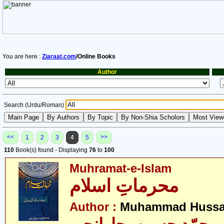
You are here :
Ziaraat.com
/Online Books
Author
Search (Urdu/Roman)
<<
>>
1
2
3
4
5
110
Book(s) found - Displaying
76
to
100
Muhramat-e-Islam
محرماتِ اسلام
Author :
Muhammad Hussai