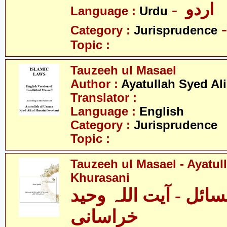
- اردو
Language :
Urdu
Category :
Jurisprudence
Topic :
Tauzeeh ul Masael
Author :
Ayatullah Syed Ali
Translator :
Language :
English
Category :
Jurisprudence
Topic :
Tauzeeh ul Masael - Ayatu
Khurasani
ائل - آیت اللہ وحید
خراسانی