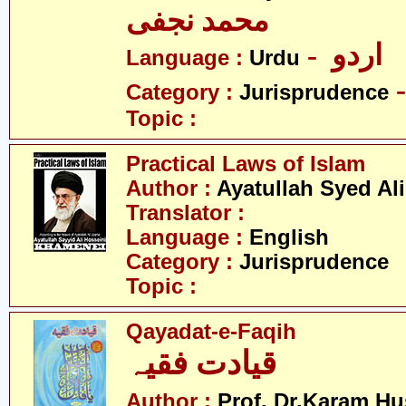
محمد نجفی
- اردو
Language :
Urdu
Category :
Jurisprudence
Topic :
Practical Laws of Islam
Author :
Ayatullah Syed Al
Translator :
Language :
English
Category :
Jurisprudence
Topic :
Qayadat-e-Faqih
قیادت فقیہ
Author :
Prof. Dr.Karam H