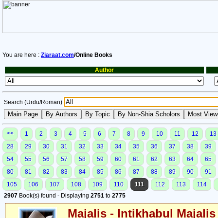
You are here :
Ziaraat.com
/Online Books
Author
Search (Urdu/Roman)
<<
1
2
3
4
5
6
7
8
9
10
11
12
13
28
29
30
31
32
33
34
35
36
37
38
39
54
55
56
57
58
59
60
61
62
63
64
65
80
81
82
83
84
85
86
87
88
89
90
91
105
106
107
108
109
110
111
112
113
114
2907
Book(s) found - Displaying
2751
to
2775
Majalis - Intikhabul Majalis