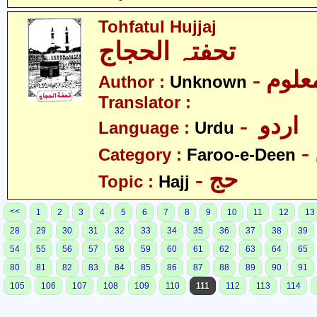
Tohfatul Hujjaj
تحفتہ الحجاج
- علوم
Author :
Unknown
Translator :
- اردو
Language :
Urdu
Category :
Faroo-e-Deen
- حج
Topic :
Hajj
<<
1
2
3
4
5
6
7
8
9
10
11
12
13
28
29
30
31
32
33
34
35
36
37
38
39
54
55
56
57
58
59
60
61
62
63
64
65
80
81
82
83
84
85
86
87
88
89
90
91
105
106
107
108
109
110
111
112
113
114