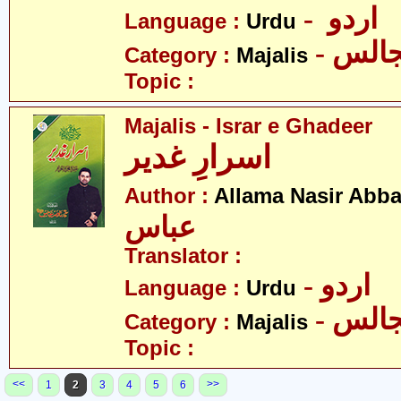
- اردو
Language :
Urdu
- الس
Category :
Majalis
Topic :
Majalis - Israr e Ghadeer
اسرارِ غدیر
Author :
Allama Nasir Abb
عباس
Translator :
- اردو
Language :
Urdu
- الس
Category :
Majalis
Topic :
<<
>>
1
2
3
4
5
6