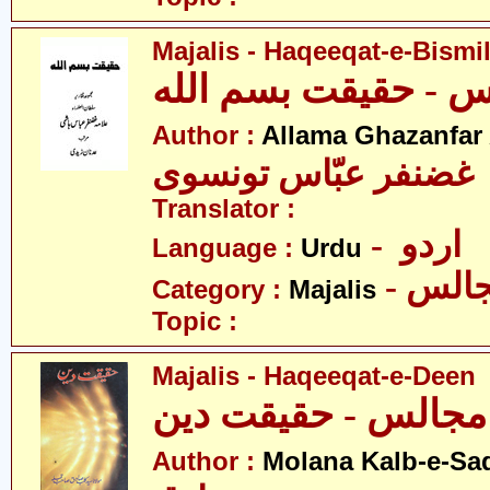
Majalis - Haqeeqat-e-Bismi
Author :
Allama Ghazanfar
 غضنفر عبّاس تونسوی
Translator :
- اردو
Language :
Urdu
- الس
Category :
Majalis
Topic :
Majalis - Haqeeqat-e-Deen
ت دین
Author :
Molana Kalb-e-Sa