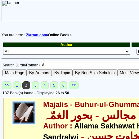
You are here :
Ziaraat.com
/Online Books
Author
Search (Urdu/Roman)
<<
>>
1
2
3
4
5
6
137
Book(s) found - Displaying
26
to
50
Majalis - Buhur-ul-Ghumm
مجالس - بحور الغمّہ
Author :
Allama Sakhawat 
- علامہ سخاوت حسین
Sandralwi