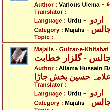
-
Author :
Various Ulema
Translator :
- اردو
Language :
Urdu
- الس
Category :
Majalis
Topic :
Majalis - Gulzar-e-Khitabat
Author :
Allama Hussain B
لامہ حسین بخش جاڑا
Translator :
- اردو
Language :
Urdu
- الس
Category :
Majalis