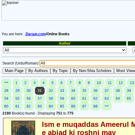
You are here :
Ziaraat.com
/Online Books
Author
Search (Urdu/Roman)
<<
1
2
3
4
5
6
7
8
9
10
11
12
13
28
29
30
31
32
33
34
35
36
37
38
39
54
55
56
57
58
59
60
61
62
63
64
65
>>
80
81
82
83
84
85
86
87
88
2190
Book(s) found - Displaying
751
to
775
Ism e muqaddas Ameerul M
e abjad ki roshni may