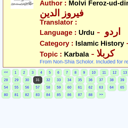
Author :
Molvi Feroz-ud-di
فیروز الدین
Translator :
- اردو
Language :
Urdu
Category :
Islamic History
- کربلا
Topic :
Karbala
From Non-Shia Scholor. Included for r
<<
1
2
3
4
5
6
7
8
9
10
11
12
13
28
29
30
31
32
33
34
35
36
37
38
39
54
55
56
57
58
59
60
61
62
63
64
65
>>
80
81
82
83
84
85
86
87
88