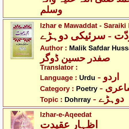
وسلم
Izhar e Mawaddat - Saraiki
دّت - سرئیکی دوہڑے
Author :
Malik Safdar Huss
صفدر حسین ڈوگر
Translator :
- اردو
Language :
Urdu
- عری
Category :
Poetry
- دوہڑے
Topic :
Dohrray
Izhar-e-Aqeedat
اظہار عقیدت