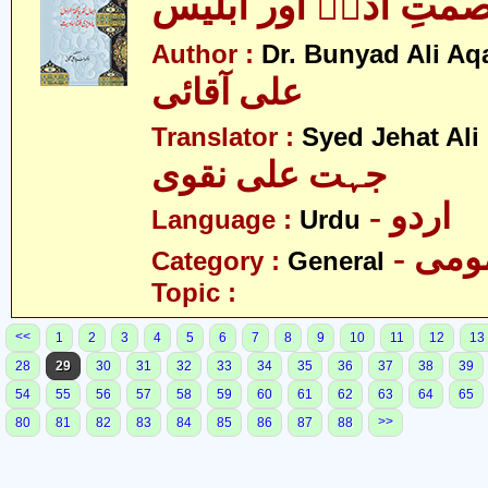
متِ آدمؑ اور ابلیس
Author :
Dr. Bunyad Ali Aq
علی آقائی
Translator :
Syed Jehat Ali
جہت علی نقوی
- اردو
Language :
Urdu
- می
Category :
General
Topic :
<<
1
2
3
4
5
6
7
8
9
10
11
12
13
28
29
30
31
32
33
34
35
36
37
38
39
54
55
56
57
58
59
60
61
62
63
64
65
>>
80
81
82
83
84
85
86
87
88