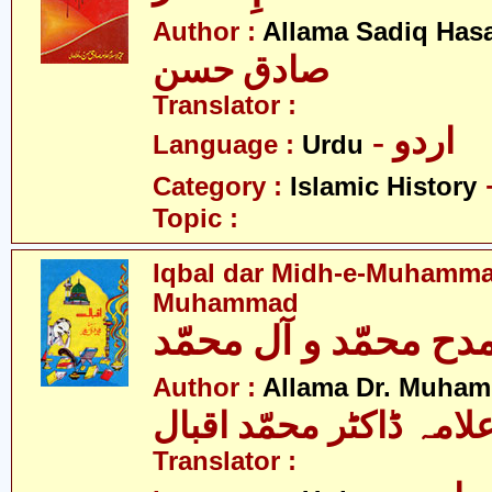
Author :
Allama Sadiq Has
صادق حسن
Translator :
- اردو
Language :
Urdu
Category :
Islamic History
Topic :
Iqbal dar Midh-e-Muhamma
Muhammad
Author :
Allama Dr. Muham
لامہ ڈاکٹر محمّد اقبال
Translator :