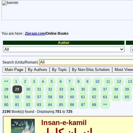
You are here :
Ziaraat.com
/Online Books
Author
Search (Urdu/Roman)
<<
1
2
3
4
5
6
7
8
9
10
11
12
13
28
29
30
31
32
33
34
35
36
37
38
39
54
55
56
57
58
59
60
61
62
63
64
65
>>
80
81
82
83
84
85
86
87
88
2190
Book(s) found - Displaying
701
to
725
Insan-e-kamil