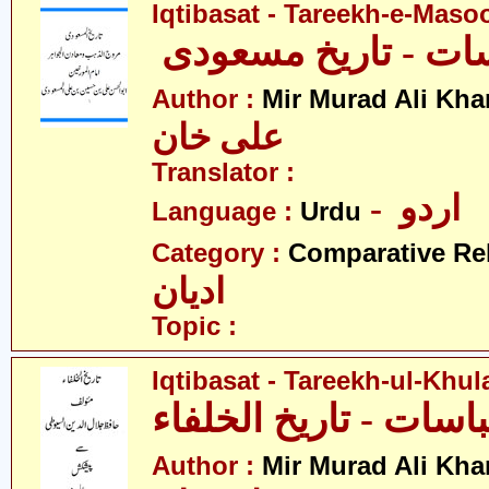
Iqtibasat - Tareekh-e-Maso
سات - تاریخ مسعودی
Author :
Mir Murad Ali Kha
علی خان
Translator :
- اردو
Language :
Urdu
Category :
Comparative Re
ادیان
Topic :
Iqtibasat - Tareekh-ul-Khul
Author :
Mir Murad Ali Kha