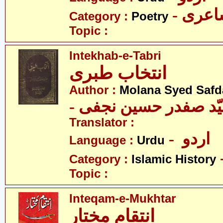
- عری
Category :
Poetry
Topic :
Intekhab-e-Tabri
انتخاب طبری
Author :
Molana Syed Safda
Translator :
- اردو
Language :
Urdu
Category :
Islamic History
Topic :
Inteqam-e-Mukhtar
انتقامِ مختار