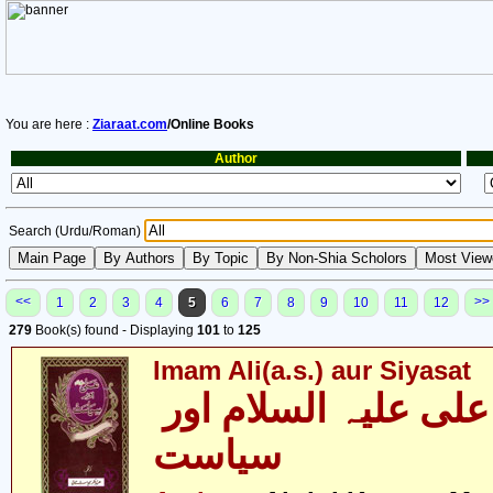
You are here :
Ziaraat.com
/Online Books
Author
Search (Urdu/Roman)
<<
>>
1
2
3
4
5
6
7
8
9
10
11
12
279
Book(s) found - Displaying
101
to
125
Imam Ali(a.s.) aur Siyasat
امام علی علیہ السلام اور
سیاست