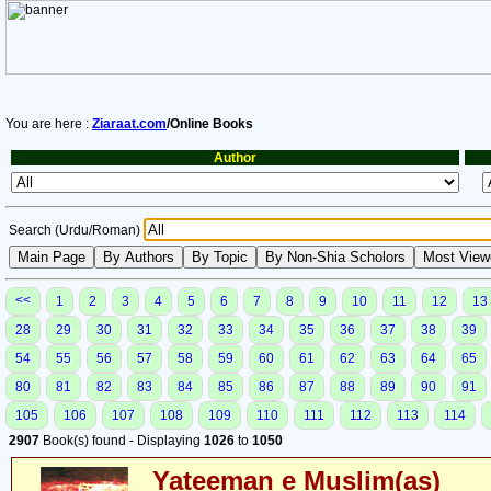
You are here :
Ziaraat.com
/Online Books
Author
Search (Urdu/Roman)
<<
1
2
3
4
5
6
7
8
9
10
11
12
13
28
29
30
31
32
33
34
35
36
37
38
39
54
55
56
57
58
59
60
61
62
63
64
65
80
81
82
83
84
85
86
87
88
89
90
91
105
106
107
108
109
110
111
112
113
114
2907
Book(s) found - Displaying
1026
to
1050
Yateeman e Muslim(as)