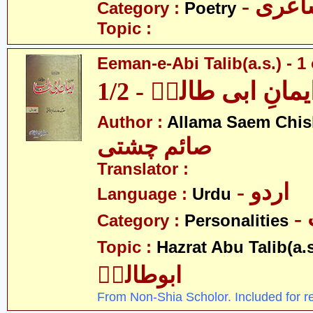
- عری
Category :
Poetry
Topic :
Eeman-e-Abi Talib(a.s.) - 1 
یمانِ ابی طالبؑ - 1/2
Author :
Allama Saem Chis
صائم چشتی
Translator :
- اردو
Language :
Urdu
Category :
Personalities
Topic :
Hazrat Abu Talib(a.s
ابوطالبؑ
From Non-Shia Scholor. Included for r