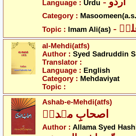
- اردو
Language :
Urdu
Category :
Masoomeen(a.s.
- یؑ
Topic :
Imam Ali(as)
al-Mehdi(atfs)
Author :
Syed Sadruddin S
Translator :
Language :
English
Category :
Mehdaviyat
Topic :
Ashab-e-Mehdi(atfs)
اصحابِ مہدیؑ
Author :
Allama Syed Hash