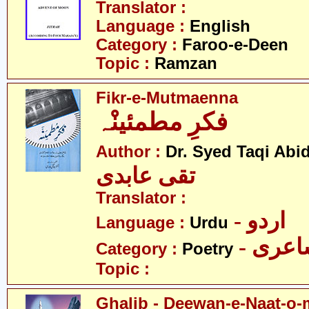
Translator :
Language :
English
Category :
Faroo-e-Deen
Topic :
Ramzan
Fikr-e-Mutmaenna
فکرِ مطمئینْہ
Author :
Dr. Syed Taqi Abid
تقی عابدی
Translator :
- اردو
Language :
Urdu
- عری
Category :
Poetry
Topic :
Ghalib - Deewan-e-Naat-o