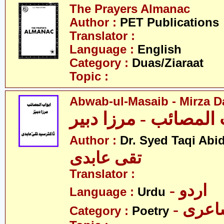
The Prayers Almanac
Author :
PET Publications
Translator :
Language :
English
Category :
Duas/Ziaraat
Topic :
Abwab-ul-Masaib - Mirza D
 المصائب - مرزا دبیر
Author :
Dr. Syed Taqi Abid
تقی عابدی
Translator :
- اردو
Language :
Urdu
- عری
Category :
Poetry