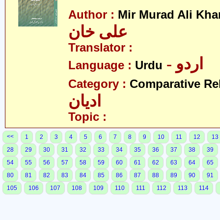
Author :
Mir Murad Ali Kha
علی خان
Translator :
- اردو
Language :
Urdu
Category :
Comparative Re
ادیان
Topic :
<<
1
2
3
4
5
6
7
8
9
10
11
12
13
28
29
30
31
32
33
34
35
36
37
38
39
54
55
56
57
58
59
60
61
62
63
64
65
80
81
82
83
84
85
86
87
88
89
90
91
105
106
107
108
109
110
111
112
113
114