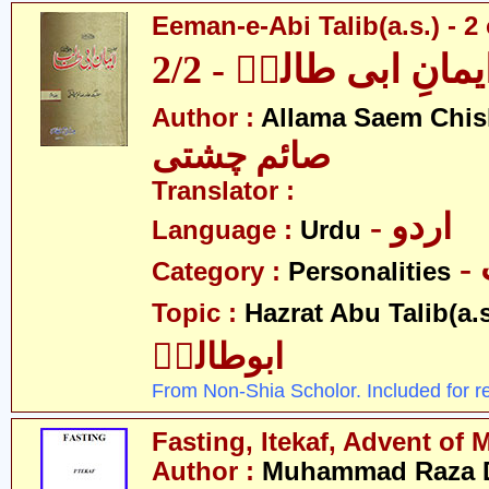
Eeman-e-Abi Talib(a.s.) - 2 
یمانِ ابی طالبؑ - 2/2
Author :
Allama Saem Chis
صائم چشتی
Translator :
- اردو
Language :
Urdu
Category :
Personalities
Topic :
Hazrat Abu Talib(a.s
ابوطالبؑ
From Non-Shia Scholor. Included for r
Fasting, Itekaf, Advent of 
Author :
Muhammad Raza 