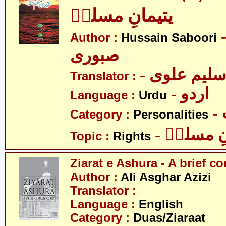
یتیمانِ مسلمؑ
- ین
Author :
Hussain Saboori
صبوری
- لیم علوی
Translator :
- اردو
Language :
Urdu
Category :
Personalities
- ِ مسلمؑ
Topic :
Rights
Ziarat e Ashura - A brief 
Author :
Ali Asghar Azizi
Translator :
Language :
English
Category :
Duas/Ziaraat