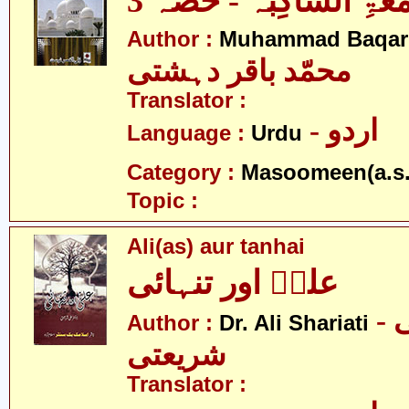
معَۃِ السَّاکِبَہ - حصّہ 3
Author :
Muhammad Baqar 
محمّد باقر دہشتی
Translator :
- اردو
Language :
Urdu
Category :
Masoomeen(a.s.
Topic :
Ali(as) aur tanhai
علیؑ اور تنہائی
- ڈاکٹر علی
Author :
Dr. Ali Shariati
شریعتی
Translator :