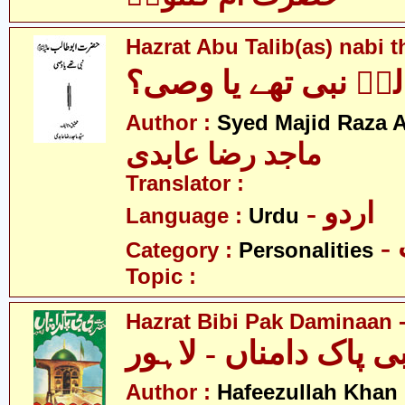
Hazrat Abu Talib(as) nabi 
ؑ نبی تھے یا وصی؟
Author :
Syed Majid Raza A
ماجد رضا عابدی
Translator :
- اردو
Language :
Urdu
Category :
Personalities
Topic :
Hazrat Bibi Pak Daminaan 
Author :
Hafeezullah Khan