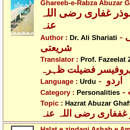
Ghareeb-e-Rabza Abuzar Gha
وذر غفاری رضی اللہ
عنہ
- ڈاکٹر علی
Author :
Dr. Ali Shariati
شریعتی
Translator :
Prof. Fazeelat 
روفیسر فضیلت ظہرہ
- اردو
Language :
Urdu
Category :
Personalities
Topic :
Hazrat Abuzar Ghaffa
غففاری رضی اللہ عنہ
Halat e zindagi Ashab e A