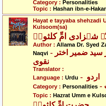
Category :
Personalities
Topic :
Hashan ibn-e-Haka
Hayat e tayyaba shehzadi
Kulsoom(sa)
ہ شہزادی امِّ کلثومؑ
Author :
Allama Dr. Syed Z
- علامہ ڈاکٹر سید ضمیر اختر
Naqvi
نقوی
Translator :
- اردو
Language :
Urdu
Category :
Personalities
Topic :
Hazrat Umm e Kuls
حضرت امِّ کلثومؑ