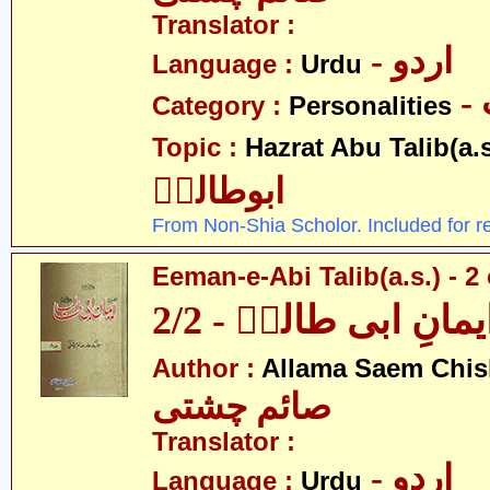
Translator :
- اردو
Language :
Urdu
Category :
Personalities
Topic :
Hazrat Abu Talib(a.s
ابوطالبؑ
From Non-Shia Scholor. Included for r
Eeman-e-Abi Talib(a.s.) - 2 
یمانِ ابی طالبؑ - 2/2
Author :
Allama Saem Chis
صائم چشتی
Translator :
- اردو
Language :
Urdu