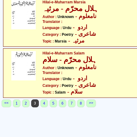
Hilal-e-Muharram Marsia
ہلال محرّم - مرثیہ
- نامعلوم
Author :
Unknown
Translator :
- اردو
Language :
Urdu
- شاعری
Category :
Poetry
- مرثیہ
Topic :
Marsia
Hilal-e-Muharram Salam
ہلال محرّم - سلام
- نامعلوم
Author :
Unknown
Translator :
- اردو
Language :
Urdu
- شاعری
Category :
Poetry
- سلام
Topic :
Salam
<<
>>
1
2
3
4
5
6
7
8