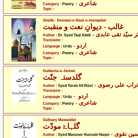
- شاعری
Category :
Poetry
Topic :
Ghalib - Deewan-e-Naat-o-manqabat
غالب - دیوانِ نعت و منقبت
- ر سیّد تقی عابدی
Author :
Dr. Syed Taqi Abidi
Translator :
- اردو
Language :
Urdu
- شاعری
Category :
Poetry
Topic :
Guldasta-e-Jannat
گلدستہ جنّت
- تراب علی رضوی
Author :
Syed Turab Ali Rizvi
Translator :
- اردو
Language :
Urdu
- شاعری
Category :
Poetry
Topic :
Gulhaey Mawaddat
گلہاۓ مودّت
- ین نقوی
Author :
Syed Manzoor Hussain Naqvi