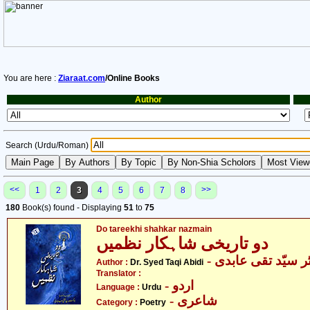
You are here :
Ziaraat.com
/Online Books
Author
Search (Urdu/Roman)
<<
>>
1
2
3
4
5
6
7
8
180
Book(s) found - Displaying
51
to
75
Do tareekhi shahkar nazmain
دو تاریخی شاہکار نظمیں
- ر سیّد تقی عابدی
Author :
Dr. Syed Taqi Abidi
Translator :
- اردو
Language :
Urdu
- شاعری
Category :
Poetry