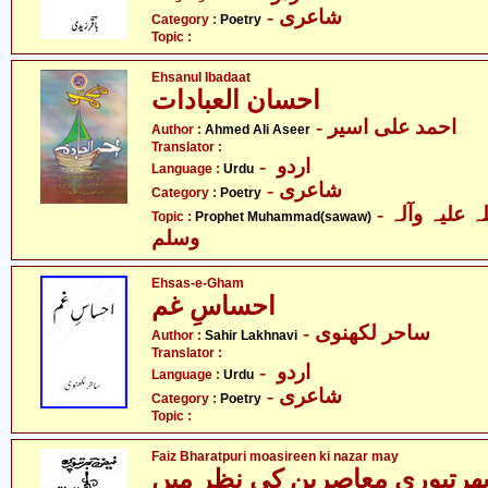
- شاعری
Category :
Poetry
Topic :
Ehsanul Ibadaat
احسان العبادات
- احمد علی اسیر
Author :
Ahmed Ali Aseer
Translator :
- اردو
Language :
Urdu
- شاعری
Category :
Poetry
- حضرت محمد صلی اللہ علیہ وآلہ
Topic :
Prophet Muhammad(sawaw)
وسلم
Ehsas-e-Gham
احساسِ غم
- ساحر لکھنوی
Author :
Sahir Lakhnavi
Translator :
- اردو
Language :
Urdu
- شاعری
Category :
Poetry
Topic :
Faiz Bharatpuri moasireen ki nazar may
ھرتپوری معاصرین کی نظر میں