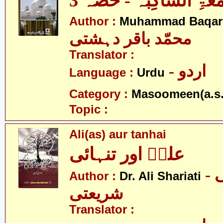
معَۃِ السَّاکِبَہ - حصّہ 3
Author :
Muhammad Baqar 
محمّد باقر دہشتی
Translator :
- اردو
Language :
Urdu
Category :
Masoomeen(a.s.
Topic :
Ali(as) aur tanhai
علیؑ اور تنہائی
- ڈاکٹر علی
Author :
Dr. Ali Shariati
شریعتی
Translator :