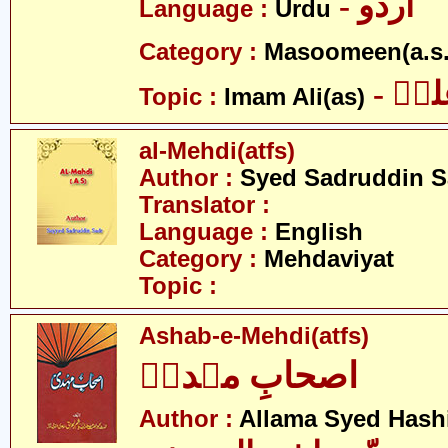
- اردو
Language :
Urdu
Category :
Masoomeen(a.s.
- یؑ
Topic :
Imam Ali(as)
al-Mehdi(atfs)
Author :
Syed Sadruddin S
Translator :
Language :
English
Category :
Mehdaviyat
Topic :
Ashab-e-Mehdi(atfs)
اصحابِ مہدیؑ
Author :
Allama Syed Hash