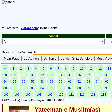
You are here :
Ziaraat.com
/Online Books
Author
Search (Urdu/Roman)
<<
1
2
3
4
5
6
7
8
9
10
11
12
13
28
29
30
31
32
33
34
35
36
37
38
39
54
55
56
57
58
59
60
61
62
63
64
65
80
81
82
83
84
85
86
87
88
89
90
91
105
106
107
108
109
110
111
112
113
114
2907
Book(s) found - Displaying
1026
to
1050
Yateeman e Muslim(as)