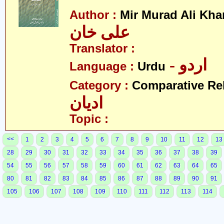
Author :
Mir Murad Ali Kha
علی خان
Translator :
- اردو
Language :
Urdu
Category :
Comparative Re
ادیان
Topic :
<<
1
2
3
4
5
6
7
8
9
10
11
12
13
28
29
30
31
32
33
34
35
36
37
38
39
54
55
56
57
58
59
60
61
62
63
64
65
80
81
82
83
84
85
86
87
88
89
90
91
105
106
107
108
109
110
111
112
113
114