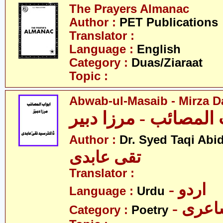
The Prayers Almanac
Author :
PET Publications
Translator :
Language :
English
Category :
Duas/Ziaraat
Topic :
Abwab-ul-Masaib - Mirza D
 المصائب - مرزا دبیر
Author :
Dr. Syed Taqi Abid
تقی عابدی
Translator :
- اردو
Language :
Urdu
- عری
Category :
Poetry