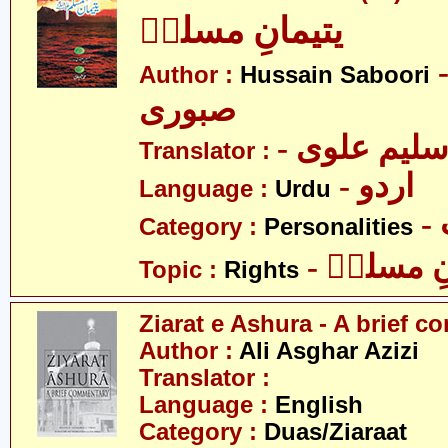
یتیمانِ مسلمؑ
- ین
Author :
Hussain Saboori
صبوری
- لیم علوی
Translator :
- اردو
Language :
Urdu
Category :
Personalities
- ِ مسلمؑ
Topic :
Rights
Ziarat e Ashura - A brief 
Author :
Ali Asghar Azizi
Translator :
Language :
English
Category :
Duas/Ziaraat