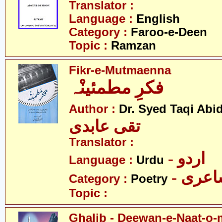
Translator :
Language :
English
Category :
Faroo-e-Deen
Topic :
Ramzan
Fikr-e-Mutmaenna
فکرِ مطمئینْہ
Author :
Dr. Syed Taqi Abid
تقی عابدی
Translator :
- اردو
Language :
Urdu
- عری
Category :
Poetry
Topic :
Ghalib - Deewan-e-Naat-o