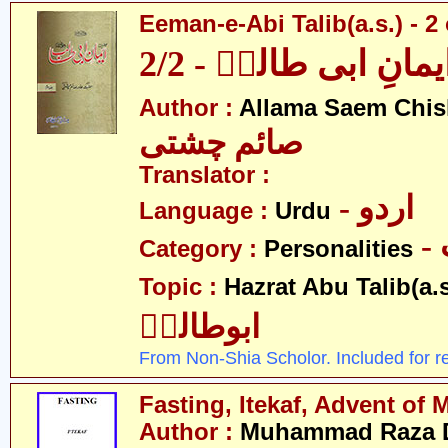
Eeman-e-Abi Talib(a.s.) - 2 
یمانِ ابی طالبؑ - 2/2
Author :
Allama Saem Chis
صائم چشتی
Translator :
- اردو
Language :
Urdu
Category :
Personalities
Topic :
Hazrat Abu Talib(a.s
ابوطالبؑ
From Non-Shia Scholor. Included for r
Fasting, Itekaf, Advent of 
Author :
Muhammad Raza 