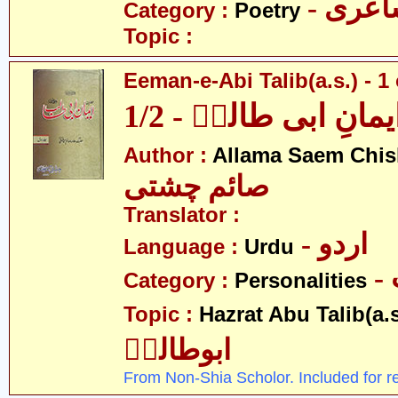
- عری
Category :
Poetry
Topic :
Eeman-e-Abi Talib(a.s.) - 1 
یمانِ ابی طالبؑ - 1/2
Author :
Allama Saem Chis
صائم چشتی
Translator :
- اردو
Language :
Urdu
Category :
Personalities
Topic :
Hazrat Abu Talib(a.s
ابوطالبؑ
From Non-Shia Scholor. Included for r