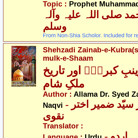
Topic :
Prophet Muhamma
 صلی اللہ علیہ وآلہ
وسلم
From Non-Shia Scholor. Included for r
Shehzadi Zainab-e-Kubra(s.
mulk-e-Shaam
بِ کبریٰؑ اور تاریخ
ملکِ شام
Author :
Allama Dr. Syed Z
- علامہ ڈاکٹر سیّد ضمیر اختر
Naqvi
نقوی
Translator :
- اردو
Language :
Urdu