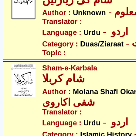
- علوم
Author :
Unknown
Translator :
- اردو
Language :
Urdu
-
Category :
Duas/Ziaraat
Topic :
Sham-e-Karbala
شام کربلا
Author :
Molana Shafi Oka
شفی اکاروی
Translator :
- اردو
Language :
Urdu
Category :
Islamic History