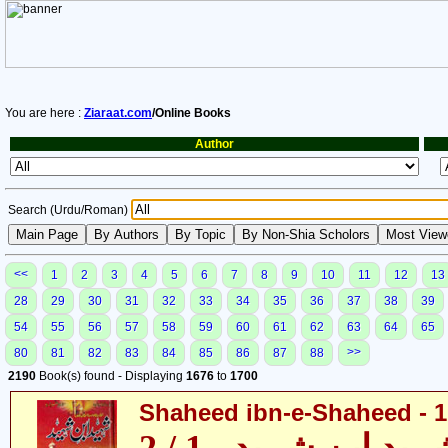
You are here :
Ziaraat.com
/Online Books
Author
Search (Urdu/Roman)
<<
1
2
3
4
5
6
7
8
9
10
11
12
13
28
29
30
31
32
33
34
35
36
37
38
39
54
55
56
57
58
59
60
61
62
63
64
65
>>
80
81
82
83
84
85
86
87
88
2190
Book(s) found - Displaying
1676
to
1700
Shaheed ibn-e-Shaheed - 1