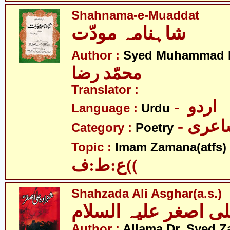
Shahnama-e-Muaddat
شاہنامہ مودّت
Author :
Syed Muhammad 
محمّد رضا
Translator :
- اردو
Language :
Urdu
- عری
Category :
Poetry
- ہ
Topic :
Imam Zamana(atfs)
)ع:ط:ف(
Shahzada Ali Asghar(a.s.)
Author :
Allama Dr. Syed Z