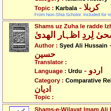
- کربلا
Topic :
Karbala
From Non-Shia Scholor. Included for r
Shams uz Zuha le radde Iz
 لِردِ اظہار الھدیٰ
- لی
Author :
Syed Ali Hussain
حسین
Translator :
- اردو
Language :
Urdu
Category :
Comparative Re
ادیان
Topic :
Shams-e-Wilayat Imam Ali R