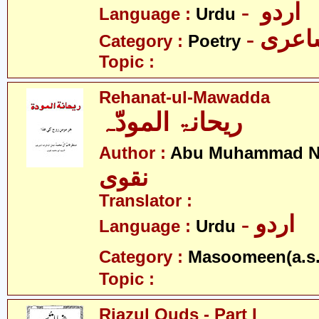
- اردو
Language :
Urdu
- عری
Category :
Poetry
Topic :
Rehanat-ul-Mawadda
ریحانۃ المودّہ
Author :
Abu Muhammad N
نقوی
Translator :
- اردو
Language :
Urdu
Category :
Masoomeen(a.s.
Topic :
Riazul Quds - Part I