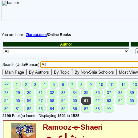
You are here :
Ziaraat.com
/Online Books
Author
Search (Urdu/Roman)
<<
1
2
3
4
5
6
7
8
9
10
11
12
13
28
29
30
31
32
33
34
35
36
37
38
39
54
55
56
57
58
59
60
61
62
63
64
65
>>
80
81
82
83
84
85
86
87
88
2190
Book(s) found - Displaying
1501
to
1525
Ramooz-e-Shaeri