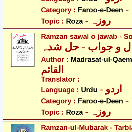
Category :
Faroo-e-Deen
- روزہ
Topic :
Roza
Ramzan sawal o jawab - S
 و جواب - حل شدہ
Author :
Madrasat-ul-Qaem(
القائم
Translator :
- اردو
Language :
Urdu
Category :
Faroo-e-Deen
- روزہ
Topic :
Roza
Ramzan-ul-Mubarak - Tarbia