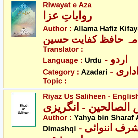
Riwayat e Aza
روایاتِ عزا
Author :
Allama Hafiz Kifa
مہ حافظ کفایت حسین
Translator :
- اردو
Language :
Urdu
- اری
Category :
Azadari
Topic :
Riyaz Us Saliheen - Englis
 الصالحین - انگریزی
Author :
Yahya bin Sharaf
- یحییٰ بن شرف اننوائی
Dimashqi