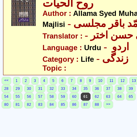
روح الحیات
Author :
Allama Syed Muh
- ّد باقر مجلسی
Majlisi
- حسن اختر
Translator :
- اردو
Language :
Urdu
- زندگی
Category :
Life
Topic :
<<
1
2
3
4
5
6
7
8
9
10
11
12
13
28
29
30
31
32
33
34
35
36
37
38
39
54
55
56
57
58
59
60
61
62
63
64
65
>>
80
81
82
83
84
85
86
87
88