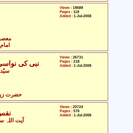
Views :
19689
Pages :
119
Added :
1-Jul-2008
- معصومین علیہ السلام
امام 
Views :
26731
Pages :
218
نبی کی نواسی - حضرت زینب سلام اللہ علیھا
Added :
1-Jul-2008
سیّد
حضرت زینب 
Views :
20724
Pages :
576
نفس رسول - امام علی علیہ السلام
Added :
1-Jul-2008
آیت اللہ سی