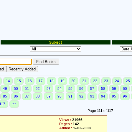
Subject
14
15
16
17
18
19
20
21
22
23
24
25
49
50
51
52
53
54
55
56
57
58
59
60
85
86
87
88
89
90
91
92
93
94
95
96
>>
117
Page
111
of
117
Views :
21966
Pages :
142
Added :
1-Jul-2008