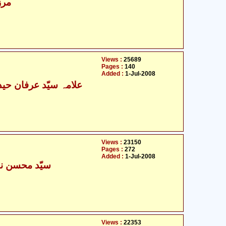
مرز
Views :
25689
Pages :
140
Added :
1-Jul-2008
علامہ سیّد عرفان حیدر
Views :
23150
Pages :
272
Added :
1-Jul-2008
سیّد محسن نق
Views :
22353