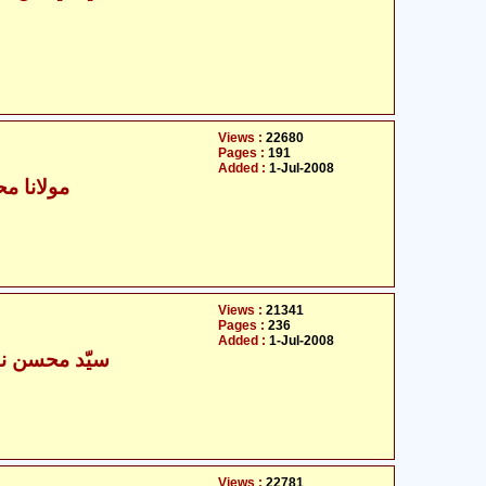
Views :
22680
Pages :
191
Added :
1-Jul-2008
مولانا محم
Views :
21341
Pages :
236
Added :
1-Jul-2008
سیّد محسن نق
Views :
22781