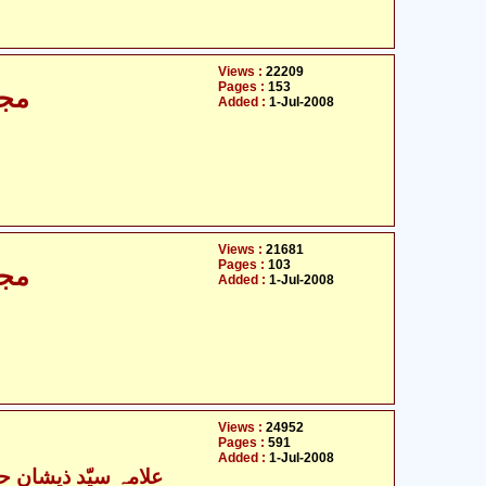
Views :
22209
Pages :
153
مجا
Added :
1-Jul-2008
Views :
21681
Pages :
103
مجا
Added :
1-Jul-2008
Views :
24952
Pages :
591
Added :
1-Jul-2008