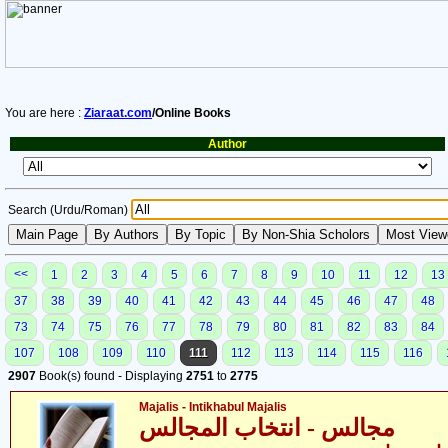
You are here :
Ziaraat.com
/Online Books
Author
Search (Urdu/Roman)
<<
1
2
3
4
5
6
7
8
9
10
11
12
13
37
38
39
40
41
42
43
44
45
46
47
48
73
74
75
76
77
78
79
80
81
82
83
84
107
108
109
110
111
112
113
114
115
116
2907
Book(s) found - Displaying
2751
to
2775
Majalis - Intikhabul Majalis
مجالس - انتخاب المجالس