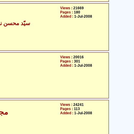
Views :
21669
Pages :
180
Added :
1-Jul-2008
سیّد محسن نق
Views :
20016
Pages :
301
Added :
1-Jul-2008
Views :
24241
Pages :
113
مجا
Added :
1-Jul-2008