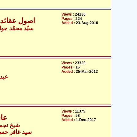
Views :
24230
Pages :
224
اصول عقائد
Added :
23-Aug-2010
سیّد محمّد جواد
Views :
23320
Pages :
16
Added :
25-Mar-2012
عبدا
Views :
11375
Pages :
58
عاش
Added :
1-Dec-2017
شیخ نجم 
سید غافر حسی