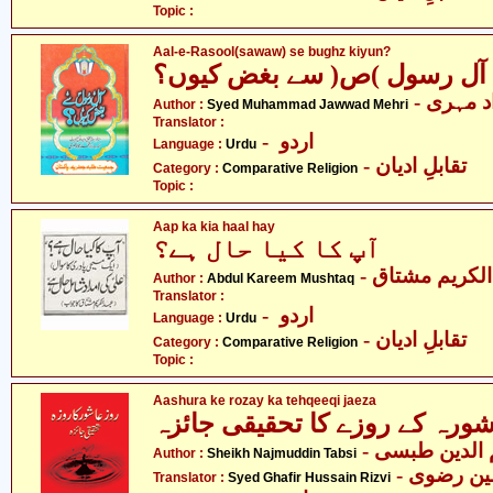
Topic :
Aal-e-Rasool(sawaw) se bughz kiyun?
 آل رسول )ص( سے بغض کیوں؟
-  مہری
Author :
Syed Muhammad Jawwad Mehri
Translator :
- اردو
Language :
Urdu
- تقابلِ ادیان
Category :
Comparative Religion
Topic :
Aap ka kia haal hay
آپ کا کیا حال ہے؟
- لکریم مشتاق
Author :
Abdul Kareem Mushtaq
Translator :
- اردو
Language :
Urdu
- تقابلِ ادیان
Category :
Comparative Religion
Topic :
Aashura ke rozay ka tehqeeqi jaeza
ورہ کے روزے کا تحقیقی جائزہ
- الدین طبسی
Author :
Sheikh Najmuddin Tabsi
- ن رضوی
Translator :
Syed Ghafir Hussain Rizvi