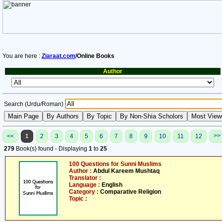
You are here :
Ziaraat.com
/Online Books
Author
Search (Urdu/Roman)
>>
<<
1
2
3
4
5
6
7
8
9
10
11
12
279
Book(s) found - Displaying
1
to
25
100 Questions for Sunni Muslims
Author :
Abdul Kareem Mushtaq
Translator :
Language :
English
Category :
Comparative Religion
Topic :