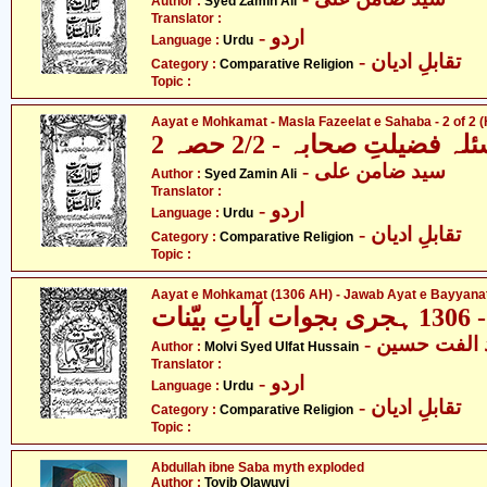
Author :
Syed Zamin Ali
Translator :
- اردو
Language :
Urdu
- تقابلِ ادیان
Category :
Comparative Religion
Topic :
Aayat e Mohkamat - Masla Fazeelat e Sahaba - 2 of 2 (
ضیلتِ صحابہ - 2/2 حصہ 2
- سید ضامن علی
Author :
Syed Zamin Ali
Translator :
- اردو
Language :
Urdu
- تقابلِ ادیان
Category :
Comparative Religion
Topic :
Aayat e Mohkamat (1306 AH) - Jawab Ayat e Bayyana
ّنات
- الفت حسین
Author :
Molvi Syed Ulfat Hussain
Translator :
- اردو
Language :
Urdu
- تقابلِ ادیان
Category :
Comparative Religion
Topic :
Abdullah ibne Saba myth exploded
Author :
Toyib Olawuyi