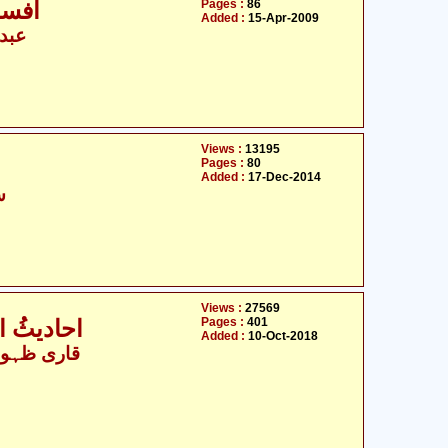
Pages :
86
افسان
Added :
15-Apr-2009
عبدا
Views :
13195
Pages :
80
Added :
17-Dec-2014
س
Views :
27569
Pages :
401
احادیثُ ا
Added :
10-Oct-2018
قاری ظہور 