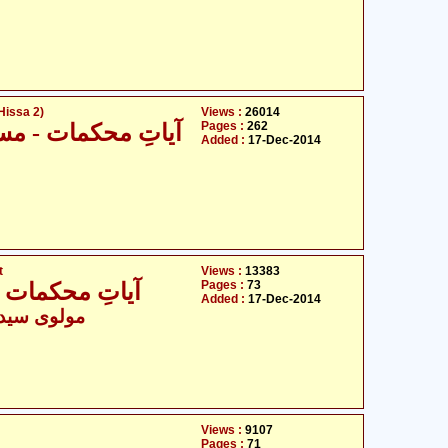
Hissa 2)
Views :
26014
Pages :
262
آیاتِ محکمات - مسئلہ ف
Added :
17-Dec-2014
t
Views :
13383
Pages :
73
آیاتِ محکمات - 1306 ہجری بجوات آیاتِ بی
Added :
17-Dec-2014
مولوی سید 
Views :
9107
Pages :
71