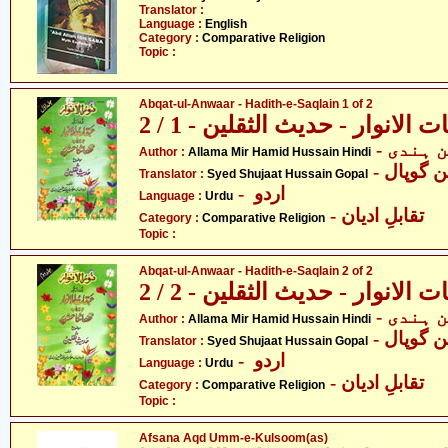
Translator :
Language :
English
Category :
Comparative Religion
Topic :
Abqat-ul-Anwaar - Hadith-e-Saqlain 1 of 2
ت الانوار - حدیث الثقلین - 1 / 2
- ہندی
Author :
Allama Mir Hamid Hussain Hindi
Translator :
Syed Shujaat Hussain Gopal
- اردو
Language :
Urdu
- تقابلِ ادیان
Category :
Comparative Religion
Topic :
Abqat-ul-Anwaar - Hadith-e-Saqlain 2 of 2
ت الانوار - حدیث الثقلین - 2 / 2
- ہندی
Author :
Allama Mir Hamid Hussain Hindi
Translator :
Syed Shujaat Hussain Gopal
- اردو
Language :
Urdu
- تقابلِ ادیان
Category :
Comparative Religion
Topic :
Afsana Aqd Umm-e-Kulsoom(as)