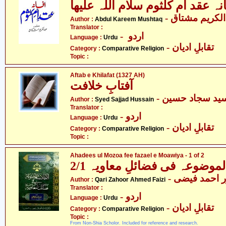
ہ عقد ام کلثوم سلام اللہ علیھا
- لکریم مشتاق
Author :
Abdul Kareem Mushtaq
Translator :
- اردو
Language :
Urdu
- تقابلِ ادیان
Category :
Comparative Religion
Topic :
Aftab e Khilafat (1327 AH)
آفتابِ خلافت
- ید سجاد حسین
Author :
Syed Sajjad Hussain
Translator :
- اردو
Language :
Urdu
- تقابلِ ادیان
Category :
Comparative Religion
Topic :
Ahadees ul Mozoa fee fazael e Moawiya - 1 of 2
لموضوعہ فی فضائلِ معاویہ 2/1
- احمد فیضی
Author :
Qari Zahoor Ahmed Faizi
Translator :
- اردو
Language :
Urdu
- تقابلِ ادیان
Category :
Comparative Religion
Topic :
From Non-Shia Scholor. Included for reference and research.