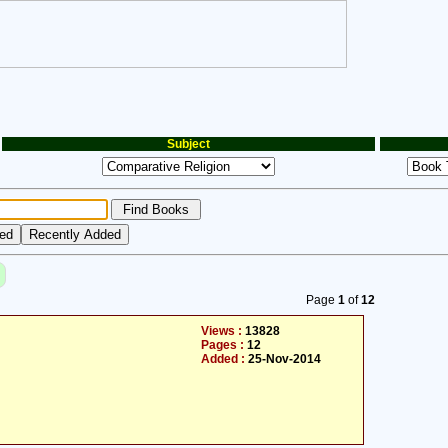
Subject
Page
1
of
12
Views :
13828
Pages :
12
Added :
25-Nov-2014