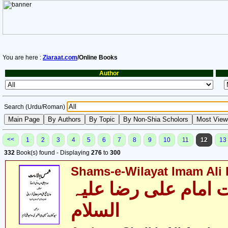
You are here :
Ziaraat.com
/Online Books
Author
Search (Urdu/Roman)
<<
1
2
3
4
5
6
7
8
9
10
11
12
13
332
Book(s) found - Displaying
276
to
300
Shams-e-Wilayat Imam Ali R
 امام علی رضا علیہ
السلام