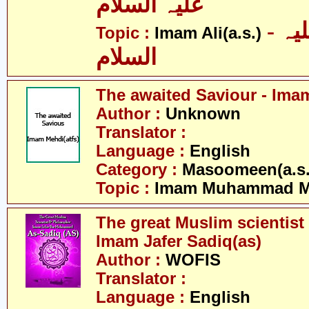
علیہ السلام
- امام علی علیہ
Topic :
Imam Ali(a.s.)
السلام
The awaited Saviour - Ima
Author :
Unknown
Translator :
Language :
English
Category :
Masoomeen(a.s.
Topic :
Imam Muhammad Me
The great Muslim scientist
Imam Jafer Sadiq(as)
Author :
WOFIS
Translator :
Language :
English