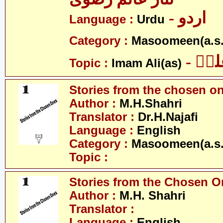
- اردو
Language :
Urdu
Category :
Masoomeen(a.s.
- یؑ
Topic :
Imam Ali(as)
Stories from the chosen o
Author :
M.H.Shahri
Translator :
Dr.H.Najafi
Language :
English
Category :
Masoomeen(a.s.
Topic :
Stories from the Chosen O
Author :
M.H. Shahri
Translator :
Language :
English