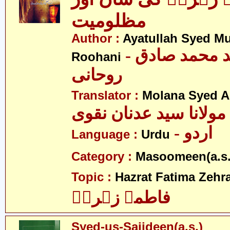
مظلومیت
Author :
Ayatullah Syed 
- آیت اللہ سید محمد صادق
Roohani
روحانی
Translator :
Molana Syed A
مولانا سید عدنان نقوی
- اردو
Language :
Urdu
Category :
Masoomeen(a.s.
Topic :
Hazrat Fatima Zehra
فاطمہ زہراؑ
Syed-us-Sajideen(a.s.)