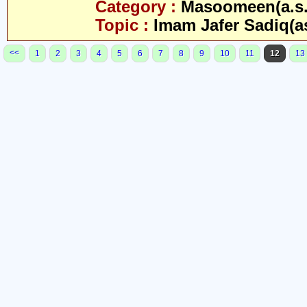
Category :
Masoomeen(a.s.
Topic :
Imam Jafer Sadiq(a
<<
1
2
3
4
5
6
7
8
9
10
11
12
13