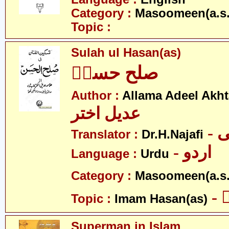
Category :
Masoomeen(a.s.
Topic :
Sulah ul Hasan(as)
صلح حسنؑ
Author :
Allama Adeel Akht
عدیل اختر
-
Translator :
Dr.H.Najafi
- اردو
Language :
Urdu
Category :
Masoomeen(a.s.
-
Topic :
Imam Hasan(as)
Superman in Islam