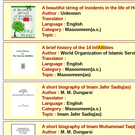
A beautiful string of incidents in the life o
Author :
Unknown
Translator :
Language :
English
Category :
Masoomeen(a.s.)
Topic :
A brief history of the 14 Inf
All
ibles
Author :
World Organization of Islamic Serv
Translator :
Language :
English
Category :
Masoomeen(a.s.)
Topic :
Masoomeen(as)
A short biography of Imam Jafer Sadiq(as)
Author :
M. M. Dungarsi
Translator :
Language :
English
Category :
Masoomeen(a.s.)
Topic :
Imam Jafer Sadiq(as)
A short biography of Imam Muhammad Taqi(
Author :
M. M. Dungarsi