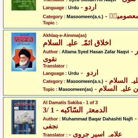
- اردو
Language :
Urdu
- عصومینؑ
Category :
Masoomeen(a.s.)
Topic :
Akhlaq-e-Aimma(as)
اخلاق ائمّہ علیہ السلام
- علامہ سیّد حسن ظفر
Author :
Allama Syed Hasan Zafar Naqvi
نقوی
Translator :
- اردو
Language :
Urdu
Category :
Masoomeen(a.s.)
- علیہ السلام
Topic :
Masoomeen(as)
Al Damatis Sakiba - 1 of 3
الدمعتہِ السّاکبه - 1 /3
- ّد باقر دہادشتی
Author :
Muhammad Baqar Dahashti Najfi
نجفی
- علامہ اسیر جروی
Translator :