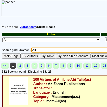
You are here :
Ziaraat.com
/Online Books
Author
Search (Urdu/Roman)
<<
1
2
3
4
5
6
7
8
9
10
11
12
13
332
Book(s) found - Displaying
1
to
25
100 Virtues of Ali ibne Abi Talib(as)
Author :
Az-Zahra Publications
Translator :
Language :
English
Category :
Masoomeen(a.s.)
Topic :
Imam Ali(as)