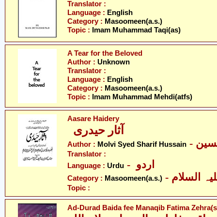
Translator :
Language :
English
Category :
Masoomeen(a.s.)
Topic :
Imam Muhammad Taqi(as)
A Tear for the Beloved
Author :
Unknown
Translator :
Language :
English
Category :
Masoomeen(a.s.)
Topic :
Imam Muhammad Mehdi(atfs)
Aasare Haidery
آثار حیدری
- ین
Author :
Molvi Syed Sharif Hussain
Translator :
- اردو
Language :
Urdu
Category :
Masoomeen(a.s.)
Topic :
Ad-Durad Baida fee Manaqib Fatima Zehra(s.