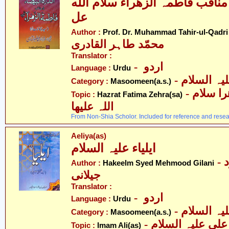
 مناقب فاطمہ الزھراء سلام الله
عل
-
Author :
Prof. Dr. Muhammad Tahir-ul-Qadri
محمّد طاہر القادری
Translator :
- اردو
Language :
Urdu
Category :
Masoomeen(a.s.)
- حضرت فاطمہ زھرا سلام
Topic :
Hazrat Fatima Zehra(sa)
اللہ علیھا
From Non-Shia Scholor. Included for reference and resea
Aeliya(as)
ایلیاء علیہ السلام
- حکیم سیّد محمود
Author :
Hakeelm Syed Mehmood Gilani
جیلانی
Translator :
- اردو
Language :
Urdu
Category :
Masoomeen(a.s.)
- علی علیہ السلام
Topic :
Imam Ali(as)