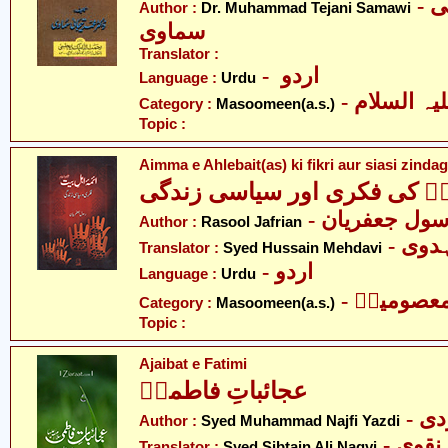
- ڈاکٹر محمّد تجانی
Author :
Dr. Muhammad Tejani Samawi
سماوی
Translator :
- اردو
Language :
Urdu
Category :
Masoomeen(a.s.)
Topic :
Aimma e Ahlebait(as) ki fikri aur siasi zindag
یتؑ کی فکری اور سیاسی زندگی
- ول جعفریان
Author :
Rasool Jafrian
- وی
Translator :
Syed Hussain Mehdavi
- اردو
Language :
Urdu
- عصومینؑ
Category :
Masoomeen(a.s.)
Topic :
Ajaibat e Fatimi
عجائباتِ فاطمیؑ
- 
Author :
Syed Muhammad Najfi Yazdi
- قوی
Translator :
Syed Sibtain Ali Naqvi