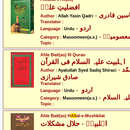
افضلیتِ علیؑ
- سین قادری
Author :
Allah Yasin Qadri
Translator :
- اردو
Language :
Urdu
- عصومینؑ
Category :
Masoomeen(a.s.)
Topic :
Ahle Bait(as) fil Quran
اہلبیت علیہ السلام فی القرآن
- آیت اللہ سیّد محمّد
Author :
Ayatullah Syed Sadiq Shirazi
صادق شیرازی
Translator :
- اردو
Language :
Urdu
Category :
Masoomeen(a.s.)
Topic :
Ahle Bait(as) H
All
al-e-Mushkilat
اہلبیتؑ - حلال مشکلات