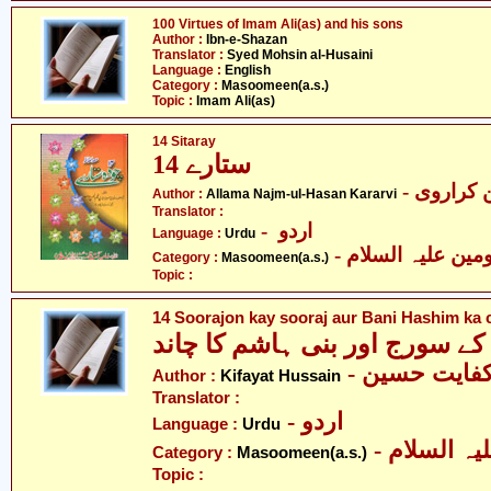
100 Virtues of Imam Ali(as) and his sons
Author :
Ibn-e-Shazan
Translator :
Syed Mohsin al-Husaini
Language :
English
Category :
Masoomeen(a.s.)
Topic :
Imam Ali(as)
14 Sitaray
14 ستارے
- کراروی
Author :
Allama Najm-ul-Hasan Kararvi
Translator :
- اردو
Language :
Urdu
Category :
Masoomeen(a.s.)
Topic :
14 Soorajon kay sooraj aur Bani Hashim ka
ے سورج اور بنی ہاشم کا چاند
- فایت حسین
Author :
Kifayat Hussain
Translator :
- اردو
Language :
Urdu
Category :
Masoomeen(a.s.)
Topic :