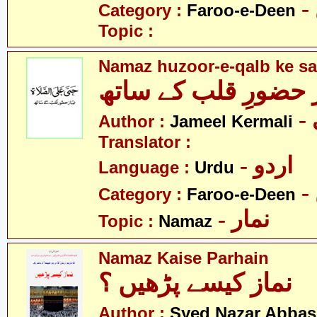
Category :
Faroo-e-Deen
Topic :
Namaz huzoor-e-qalb ke sa
 حضورِ قلب کے ساتھ
Author :
Jameel Kermali
Translator :
- اردو
Language :
Urdu
Category :
Faroo-e-Deen
- نمار
Topic :
Namaz
Namaz Kaise Parhain
نماز کیسے پڑھیں ؟
Author :
Syed Nazar Abbas