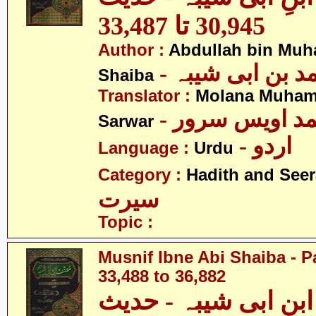
30,945 تا 33,487
Author :
Abdullah bin Muh
-  بن ابی شیبہ
Shaiba
Translator :
Molana Muham
- مد اویس سرور
Sarwar
- اردو
Language :
Urdu
Category :
Hadith and Seer
سیرت
Topic :
Musnif Ibne Abi Shaiba - P
33,488 to 36,882
نِ ابی شیبہ - حدیث