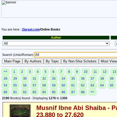
You are here :
Ziaraat.com
/Online Books
Author
Search (Urdu/Roman)
<<
1
2
3
4
5
6
7
8
9
10
11
12
13
28
29
30
31
32
33
34
35
36
37
38
39
54
55
56
57
58
59
60
61
62
63
64
65
>>
80
81
82
83
84
85
86
87
88
2190
Book(s) found - Displaying
1276
to
1300
Musnif Ibne Abi Shaiba - P
23,880 to 27,620