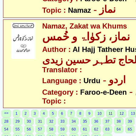
- نماز
Topic :
Namaz
Namaz, Zakat wa Khums
نماز، زکوٰاۃ و خُمس
Author :
Al Hajj Tatheer Hu
لحاج تطہر حسین زیدی
Translator :
- اردو
Language :
Urdu
Category :
Faroo-e-Deen
Topic :
<<
1
2
3
4
5
6
7
8
9
10
11
12
13
28
29
30
31
32
33
34
35
36
37
38
39
54
55
56
57
58
59
60
61
62
63
64
65