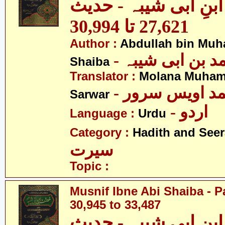
نِ ابی شیبہ - حدیث
27,621 تا 30,994
Author :
Abdullah bin Muh
-  بن ابی شیبہ
Shaiba
Translator :
Molana Muham
- مد اویس سرور
Sarwar
- اردو
Language :
Urdu
Category :
Hadith and Seer
سیرت
Topic :
Musnif Ibne Abi Shaiba - P
30,945 to 33,487
نِ ابی شیبہ - حدیث