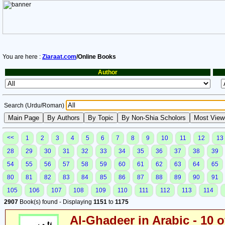
You are here :
Ziaraat.com
/Online Books
Author
Search (Urdu/Roman)
<<
1
2
3
4
5
6
7
8
9
10
11
12
13
28
29
30
31
32
33
34
35
36
37
38
39
54
55
56
57
58
59
60
61
62
63
64
65
80
81
82
83
84
85
86
87
88
89
90
91
105
106
107
108
109
110
111
112
113
114
2907
Book(s) found - Displaying
1151
to
1175
Al-Ghadeer in Arabic - 10 o