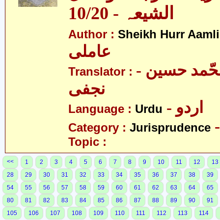
الشیعہ - 10/20
Author :
Sheikh Hurr Aamli
عاملی
- آیت اللہ محّمد حسین
Translator :
نجفی
- اردو
Language :
Urdu
Category :
Jurisprudence
Topic :
<<
1
2
3
4
5
6
7
8
9
10
11
12
13
28
29
30
31
32
33
34
35
36
37
38
39
54
55
56
57
58
59
60
61
62
63
64
65
80
81
82
83
84
85
86
87
88
89
90
91
105
106
107
108
109
110
111
112
113
114