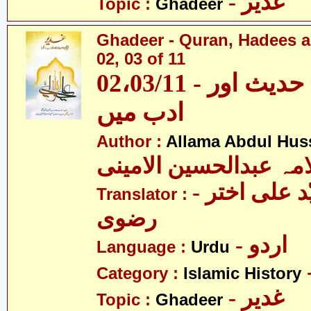
- غدیر
Topic :
Ghadeer
Ghadeer - Quran, Hadees a
02, 03 of 11
02،03/11 - غدیر - قرآن، حدیث اور
ادب میں
Author :
Allama Abdul Huss
مہ عبدالحسین الامینی
- مولانا سیّد علی اختر
Translator :
رضوی
- اردو
Language :
Urdu
Category :
Islamic History
- غدیر
Topic :
Ghadeer