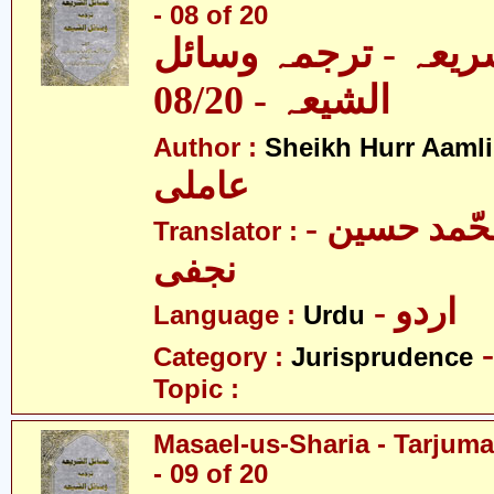
- 08 of 20
ریعہ - ترجمہ وسائل
الشیعہ - 08/20
Author :
Sheikh Hurr Aamli
عاملی
- آیت اللہ محّمد حسین
Translator :
نجفی
- اردو
Language :
Urdu
Category :
Jurisprudence
Topic :
Masael-us-Sharia - Tarjum
- 09 of 20