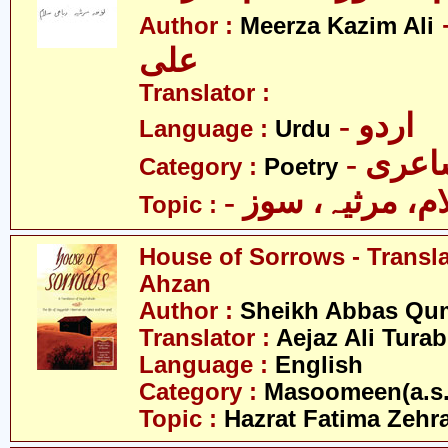
- کاظم
Author :
Meerza Kazim Ali
علی
Translator :
- اردو
Language :
Urdu
- عری
Category :
Poetry
- م، مرثیہ، سوز
Topic :
House of Sorrows - Transla
Ahzan
Author :
Sheikh Abbas Qu
Translator :
Aejaz Ali Tura
Language :
English
Category :
Masoomeen(a.s.
Topic :
Hazrat Fatima Zehra