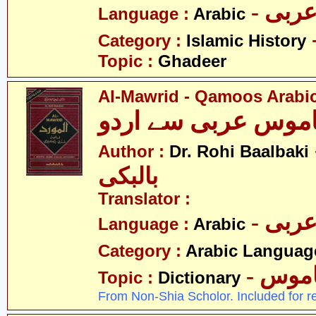
- ربی
Language :
Arabic
Category :
Islamic History
Topic :
Ghadeer
Al-Mawrid - Qamoos Arabic
قاموس عربی سے اردو
- حی
Author :
Dr. Rohi Baalbaki
بالبکی
Translator :
- ربی
Language :
Arabic
Category :
Arabic Languag
- موس
Topic :
Dictionary
From Non-Shia Scholor. Included for r