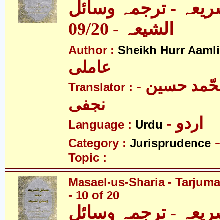
ریعہ - ترجمہ وسائل
الشیعہ - 09/20
Author :
Sheikh Hurr Aamli
عاملی
- آیت اللہ محّمد حسین
Translator :
نجفی
- اردو
Language :
Urdu
Category :
Jurisprudence
Topic :
Masael-us-Sharia - Tarjum
- 10 of 20
ریعہ - ترجمہ وسائل