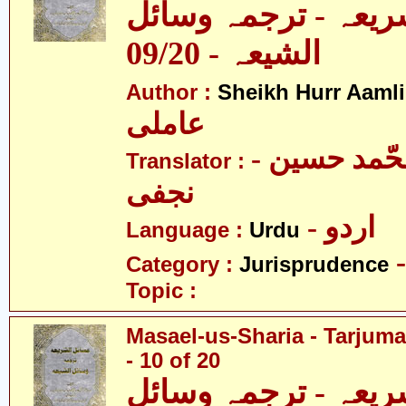
ریعہ - ترجمہ وسائل
الشیعہ - 09/20
Author :
Sheikh Hurr Aamli
عاملی
- آیت اللہ محّمد حسین
Translator :
نجفی
- اردو
Language :
Urdu
Category :
Jurisprudence
Topic :
Masael-us-Sharia - Tarjum
- 10 of 20
ریعہ - ترجمہ وسائل