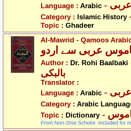
- ربی
Language :
Arabic
Category :
Islamic History
Topic :
Ghadeer
Al-Mawrid - Qamoos Arabic
قاموس عربی سے اردو
- حی
Author :
Dr. Rohi Baalbaki
بالبکی
Translator :
- ربی
Language :
Arabic
Category :
Arabic Languag
- موس
Topic :
Dictionary
From Non-Shia Scholor. Included for r