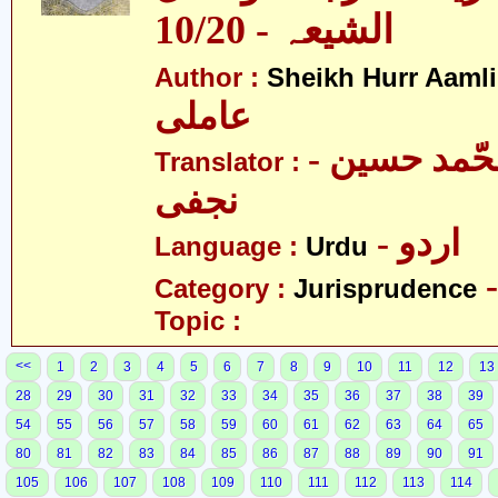
الشیعہ - 10/20
Author :
Sheikh Hurr Aamli
عاملی
- آیت اللہ محّمد حسین
Translator :
نجفی
- اردو
Language :
Urdu
Category :
Jurisprudence
Topic :
<<
1
2
3
4
5
6
7
8
9
10
11
12
13
28
29
30
31
32
33
34
35
36
37
38
39
54
55
56
57
58
59
60
61
62
63
64
65
80
81
82
83
84
85
86
87
88
89
90
91
105
106
107
108
109
110
111
112
113
114