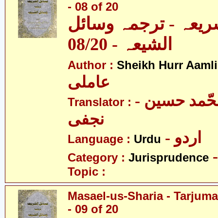
- 08 of 20
ریعہ - ترجمہ وسائل
الشیعہ - 08/20
Author :
Sheikh Hurr Aamli
عاملی
- آیت اللہ محّمد حسین
Translator :
نجفی
- اردو
Language :
Urdu
Category :
Jurisprudence
Topic :
Masael-us-Sharia - Tarjum
- 09 of 20