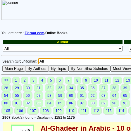
You are here :
Ziaraat.com
/Online Books
Author
Search (Urdu/Roman)
<<
1
2
3
4
5
6
7
8
9
10
11
12
13
28
29
30
31
32
33
34
35
36
37
38
39
54
55
56
57
58
59
60
61
62
63
64
65
80
81
82
83
84
85
86
87
88
89
90
91
105
106
107
108
109
110
111
112
113
114
2907
Book(s) found - Displaying
1151
to
1175
Al-Ghadeer in Arabic - 10 o