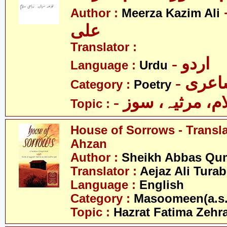
- کاظم
Author :
Meerza Kazim Ali
علی
Translator :
- اردو
Language :
Urdu
- عری
Category :
Poetry
- م، مرثیہ، سوز
Topic :
House of Sorrows - Transla
Ahzan
Author :
Sheikh Abbas Qu
Translator :
Aejaz Ali Tura
Language :
English
Category :
Masoomeen(a.s.
Topic :
Hazrat Fatima Zehra