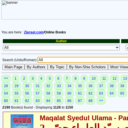
You are here :
Ziaraat.com
/Online Books
Author
Search (Urdu/Roman)
<<
1
2
3
4
5
6
7
8
9
10
11
12
13
28
29
30
31
32
33
34
35
36
37
38
39
54
55
56
57
58
59
60
61
62
63
64
65
>>
80
81
82
83
84
85
86
87
88
2190
Book(s) found - Displaying
1126
to
1150
Maqalat Syedul Ulama - Par