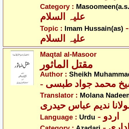
Category :
Masoomeen(a.s.
علیہ السلام
- م حسین
Topic :
Imam Hussain(as)
علیہ السلام
Maqtal al-Masoor
مقتل الماثور
Author :
Sheikh Muhammad
- یخ محمد جواد طبسی
Translator :
Molana Nadeem
ولانا ندیم عباس حیدری
- اردو
Language :
Urdu
- اری
Category :
Azadari