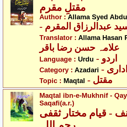
مقتلِ مقرم
Author :
Allama Syed Abdu
- ید عبدالرزاق المقرم
Translator :
Allama Hasan 
علامہ حسن رضا باقر
- اردو
Language :
Urdu
- اری
Category :
Azadari
- مقتل
Topic :
Maqtal
Maqtal ibn-e-Mukhnif - Qa
Saqafi(a.r.)
ف - قیام مختار ثقفی
رحم اللہ