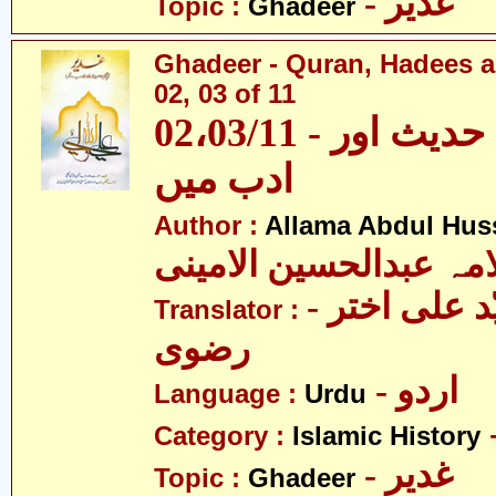
- غدیر
Topic :
Ghadeer
Ghadeer - Quran, Hadees a
02, 03 of 11
02،03/11 - غدیر - قرآن، حدیث اور
ادب میں
Author :
Allama Abdul Huss
مہ عبدالحسین الامینی
- مولانا سیّد علی اختر
Translator :
رضوی
- اردو
Language :
Urdu
Category :
Islamic History
- غدیر
Topic :
Ghadeer