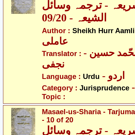
ریعہ - ترجمہ وسائل
الشیعہ - 09/20
Author :
Sheikh Hurr Aamli
عاملی
- آیت اللہ محّمد حسین
Translator :
نجفی
- اردو
Language :
Urdu
Category :
Jurisprudence
Topic :
Masael-us-Sharia - Tarjum
- 10 of 20
ریعہ - ترجمہ وسائل