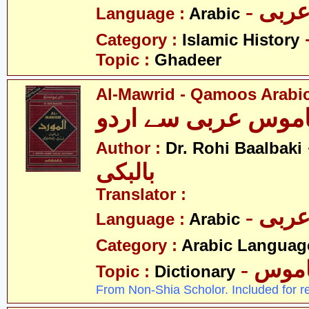
- ربی
Language :
Arabic
Category :
Islamic History
Topic :
Ghadeer
Al-Mawrid - Qamoos Arabic
قاموس عربی سے اردو
- حی
Author :
Dr. Rohi Baalbaki
بالبکی
Translator :
- ربی
Language :
Arabic
Category :
Arabic Languag
- موس
Topic :
Dictionary
From Non-Shia Scholor. Included for r