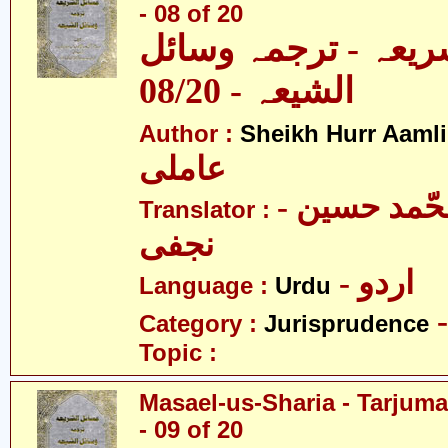
- 08 of 20
ریعہ - ترجمہ وسائل
الشیعہ - 08/20
Author :
Sheikh Hurr Aamli
عاملی
- آیت اللہ محّمد حسین
Translator :
نجفی
- اردو
Language :
Urdu
Category :
Jurisprudence
Topic :
Masael-us-Sharia - Tarjum
- 09 of 20