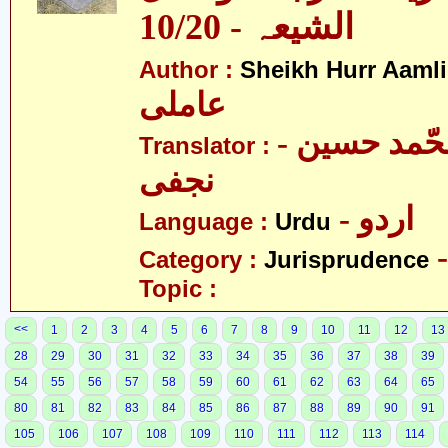
الشیعہ - 10/20
Author :
Sheikh Hurr Aamli
عاملی
- آیت اللہ محّمد حسین
Translator :
نجفی
- اردو
Language :
Urdu
Category :
Jurisprudence
Topic :
<<
1
2
3
4
5
6
7
8
9
10
11
12
13
28
29
30
31
32
33
34
35
36
37
38
39
54
55
56
57
58
59
60
61
62
63
64
65
80
81
82
83
84
85
86
87
88
89
90
91
105
106
107
108
109
110
111
112
113
114