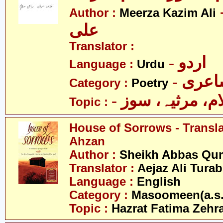
- کاظم
Author :
Meerza Kazim Ali
علی
Translator :
- اردو
Language :
Urdu
- عری
Category :
Poetry
- م، مرثیہ، سوز
Topic :
House of Sorrows - Transla
Ahzan
Author :
Sheikh Abbas Qu
Translator :
Aejaz Ali Tura
Language :
English
Category :
Masoomeen(a.s.
Topic :
Hazrat Fatima Zehra