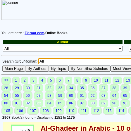
You are here :
Ziaraat.com
/Online Books
Author
Search (Urdu/Roman)
<<
1
2
3
4
5
6
7
8
9
10
11
12
13
28
29
30
31
32
33
34
35
36
37
38
39
54
55
56
57
58
59
60
61
62
63
64
65
80
81
82
83
84
85
86
87
88
89
90
91
105
106
107
108
109
110
111
112
113
114
2907
Book(s) found - Displaying
1151
to
1175
Al-Ghadeer in Arabic - 10 o