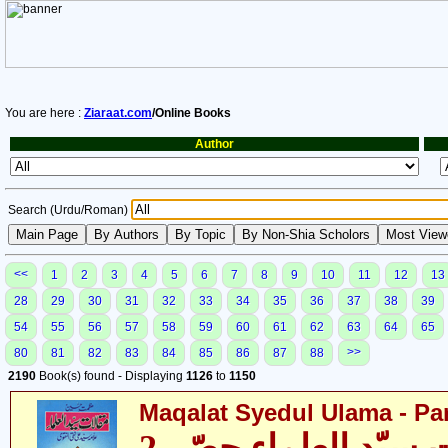
You are here :
Ziaraat.com
/Online Books
Author
Search (Urdu/Roman)
<<
1
2
3
4
5
6
7
8
9
10
11
12
13
28
29
30
31
32
33
34
35
36
37
38
39
54
55
56
57
58
59
60
61
62
63
64
65
>>
80
81
82
83
84
85
86
87
88
2190
Book(s) found - Displaying
1126
to
1150
Maqalat Syedul Ulama - Par