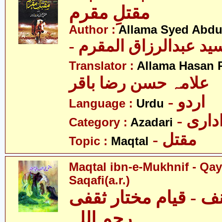
مقتلِ مقرم
Author :
Allama Syed Abdu
- ید عبدالرزاق المقرم
Translator :
Allama Hasan 
علامہ حسن رضا باقر
- اردو
Language :
Urdu
- اری
Category :
Azadari
- مقتل
Topic :
Maqtal
Maqtal ibn-e-Mukhnif - Qa
Saqafi(a.r.)
ف - قیام مختار ثقفی
رحم اللہ