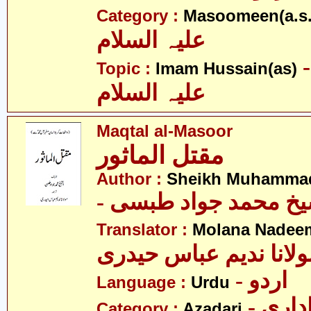
Category :
Masoomeen(a.s.
علیہ السلام
- م حسین
Topic :
Imam Hussain(as)
علیہ السلام
Maqtal al-Masoor
مقتل الماثور
Author :
Sheikh Muhammad
- یخ محمد جواد طبسی
Translator :
Molana Nadeem
ولانا ندیم عباس حیدری
- اردو
Language :
Urdu
- اری
Category :
Azadari