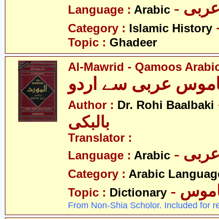
- ربی
Language :
Arabic
Category :
Islamic History
Topic :
Ghadeer
Al-Mawrid - Qamoos Arabic
قاموس عربی سے اردو
- حی
Author :
Dr. Rohi Baalbaki
بالبکی
Translator :
- ربی
Language :
Arabic
Category :
Arabic Languag
- موس
Topic :
Dictionary
From Non-Shia Scholor. Included for r