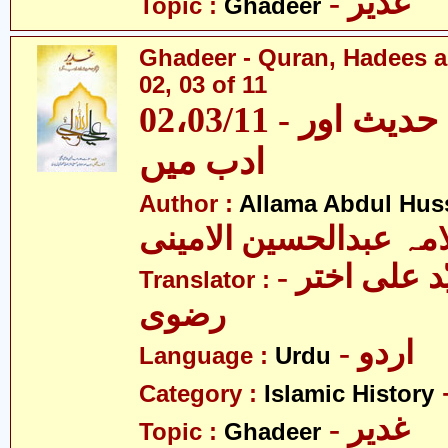
- غدیر
Topic :
Ghadeer
Ghadeer - Quran, Hadees a
02, 03 of 11
02،03/11 - غدیر - قرآن، حدیث اور
ادب میں
Author :
Allama Abdul Huss
مہ عبدالحسین الامینی
- مولانا سیّد علی اختر
Translator :
رضوی
- اردو
Language :
Urdu
Category :
Islamic History
- غدیر
Topic :
Ghadeer