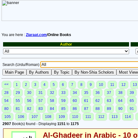
You are here :
Ziaraat.com
/Online Books
Author
Search (Urdu/Roman)
<<
1
2
3
4
5
6
7
8
9
10
11
12
13
28
29
30
31
32
33
34
35
36
37
38
39
54
55
56
57
58
59
60
61
62
63
64
65
80
81
82
83
84
85
86
87
88
89
90
91
105
106
107
108
109
110
111
112
113
114
2907
Book(s) found - Displaying
1151
to
1175
Al-Ghadeer in Arabic - 10 o