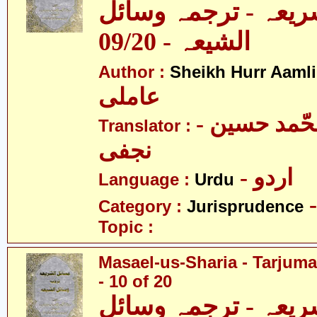
ریعہ - ترجمہ وسائل
الشیعہ - 09/20
Author :
Sheikh Hurr Aamli
عاملی
- آیت اللہ محّمد حسین
Translator :
نجفی
- اردو
Language :
Urdu
Category :
Jurisprudence
Topic :
Masael-us-Sharia - Tarjum
- 10 of 20
ریعہ - ترجمہ وسائل