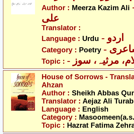
- کاظم
Author :
Meerza Kazim Ali
علی
Translator :
- اردو
Language :
Urdu
- عری
Category :
Poetry
- م، مرثیہ، سوز
Topic :
House of Sorrows - Transla
Ahzan
Author :
Sheikh Abbas Qu
Translator :
Aejaz Ali Tura
Language :
English
Category :
Masoomeen(a.s.
Topic :
Hazrat Fatima Zehra