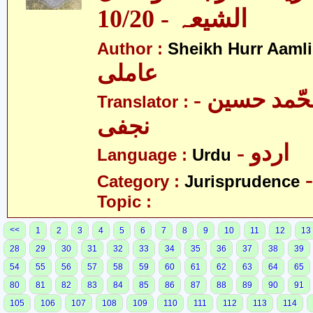
الشیعہ - 10/20
Author :
Sheikh Hurr Aamli
عاملی
- آیت اللہ محّمد حسین
Translator :
نجفی
- اردو
Language :
Urdu
Category :
Jurisprudence
Topic :
<<
1
2
3
4
5
6
7
8
9
10
11
12
13
28
29
30
31
32
33
34
35
36
37
38
39
54
55
56
57
58
59
60
61
62
63
64
65
80
81
82
83
84
85
86
87
88
89
90
91
105
106
107
108
109
110
111
112
113
114