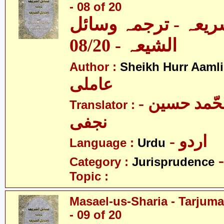
- 08 of 20
ریعہ - ترجمہ وسائل
الشیعہ - 08/20
Author :
Sheikh Hurr Aamli
عاملی
- آیت اللہ محّمد حسین
Translator :
نجفی
- اردو
Language :
Urdu
Category :
Jurisprudence
Topic :
Masael-us-Sharia - Tarjum
- 09 of 20