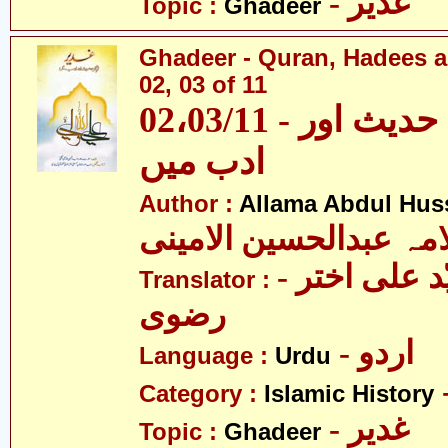
- غدیر
Topic :
Ghadeer
Ghadeer - Quran, Hadees a
02, 03 of 11
02،03/11 - غدیر - قرآن، حدیث اور
ادب میں
Author :
Allama Abdul Huss
مہ عبدالحسین الامینی
- مولانا سیّد علی اختر
Translator :
رضوی
- اردو
Language :
Urdu
Category :
Islamic History
- غدیر
Topic :
Ghadeer