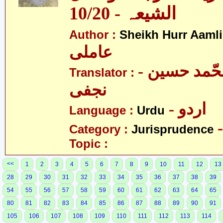
الشیعہ - 10/20
Author :
Sheikh Hurr Aamli
عاملی
- آیت اللہ محّمد حسین
Translator :
نجفی
- اردو
Language :
Urdu
Category :
Jurisprudence
Topic :
<<
1
2
3
4
5
6
7
8
9
10
11
12
13
28
29
30
31
32
33
34
35
36
37
38
39
54
55
56
57
58
59
60
61
62
63
64
65
80
81
82
83
84
85
86
87
88
89
90
91
105
106
107
108
109
110
111
112
113
114