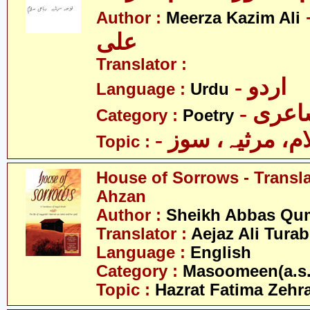
- کاظم
Author :
Meerza Kazim Ali
علی
Translator :
- اردو
Language :
Urdu
- عری
Category :
Poetry
- م، مرثیہ، سوز
Topic :
House of Sorrows - Transla
Ahzan
Author :
Sheikh Abbas Qu
Translator :
Aejaz Ali Tura
Language :
English
Category :
Masoomeen(a.s.
Topic :
Hazrat Fatima Zehra