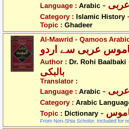
- ربی
Language :
Arabic
Category :
Islamic History
Topic :
Ghadeer
Al-Mawrid - Qamoos Arabic
قاموس عربی سے اردو
- حی
Author :
Dr. Rohi Baalbaki
بالبکی
Translator :
- ربی
Language :
Arabic
Category :
Arabic Languag
- موس
Topic :
Dictionary
From Non-Shia Scholor. Included for r