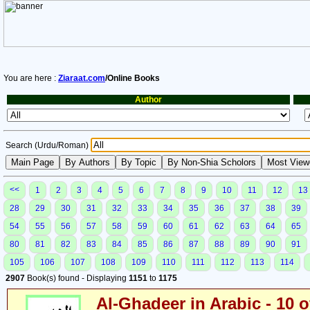
You are here :
Ziaraat.com
/Online Books
Author
Search (Urdu/Roman)
<<
1
2
3
4
5
6
7
8
9
10
11
12
13
28
29
30
31
32
33
34
35
36
37
38
39
54
55
56
57
58
59
60
61
62
63
64
65
80
81
82
83
84
85
86
87
88
89
90
91
105
106
107
108
109
110
111
112
113
114
2907
Book(s) found - Displaying
1151
to
1175
Al-Ghadeer in Arabic - 10 o