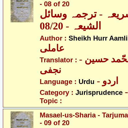
- 08 of 20
ریعہ - ترجمہ وسائل
الشیعہ - 08/20
Author :
Sheikh Hurr Aamli
عاملی
- آیت اللہ محّمد حسین
Translator :
نجفی
- اردو
Language :
Urdu
Category :
Jurisprudence
Topic :
Masael-us-Sharia - Tarjum
- 09 of 20