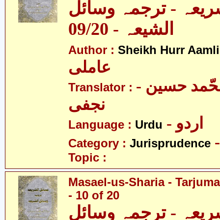
ریعہ - ترجمہ وسائل
الشیعہ - 09/20
Author :
Sheikh Hurr Aamli
عاملی
- آیت اللہ محّمد حسین
Translator :
نجفی
- اردو
Language :
Urdu
Category :
Jurisprudence
Topic :
Masael-us-Sharia - Tarjum
- 10 of 20
ریعہ - ترجمہ وسائل