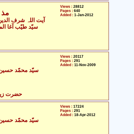
Views :
28812
Pages :
640
مذہب اہلبیت علیہ السلام دین حق
Added :
1-Jan-2012
آیت اللہ شرف الدین
سیّد طیّب آغا الم
Views :
20117
Pages :
291
Added :
11-Nov-2009
سیّد محمّد حسین 
حضرت زینب 
Views :
17224
Pages :
291
Added :
18-Apr-2012
سیّد محمّد حسین 