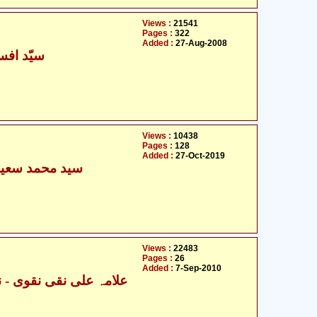
Views :
21541
Pages :
322
Added :
27-Aug-2008
سیّد افسر
Views :
10438
Pages :
128
Added :
27-Oct-2019
سید محمد سعید 
Views :
22483
Pages :
26
Added :
7-Sep-2010