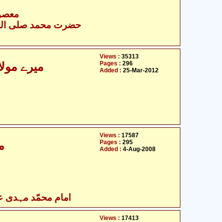
- معصومین علیہ السلام
Views :
35313
Pages :
296
میرے مولا
Added :
25-Mar-2012
Views :
17587
Pages :
295
م
Added :
4-Aug-2008
امام محمّد مہدی علی
Views :
17413