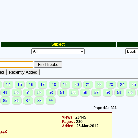
Subject
14
15
16
17
18
19
20
21
22
23
24
25
49
50
51
52
53
54
55
56
57
58
59
60
>>
85
86
87
88
Page
48
of
88
Views :
20445
Pages :
280
Added :
25-Mar-2012
عبدا