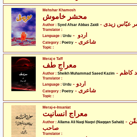
Mehshar Khamosh
محشر خاموش
-  عبّاس زیدی
Author :
Syed Afsar Abbas Zaidi
Translator :
- اردو
Language :
Urdu
- شاعری
Category :
Poetry
Topic :
Meraj e Taff
معراجِ طف
- کاظم
Author :
Sheikh Muhammad Saeed Kazim
Translator :
- اردو
Language :
Urdu
- شاعری
Category :
Poetry
Topic :
Meraj-e-Insaniat
معراج انسانیت
- علامہ علی نقی نقوی - نقّن
Author :
Allama Ali Naqi Naqvi (Naqqan Sahab)
صاحب
Translator :