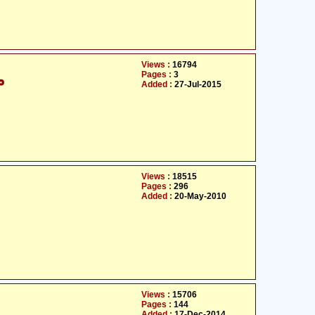
Views :
16794
Pages :
3
م
Added :
27-Jul-2015
Views :
18515
Pages :
296
Added :
20-May-2010
Views :
15706
Pages :
144
Added :
17-Dec-2014