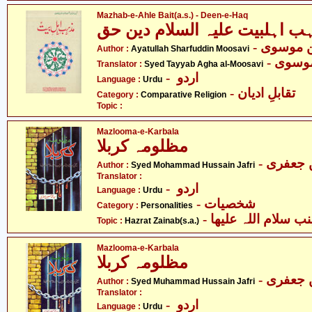
Mazhab-e-Ahle Bait(a.s.) - Deen-e-Haq
-  موسوی
Author :
Ayatullah Sharfuddin Moosavi
- وسوی
Translator :
Syed Tayyab Agha al-Moosavi
- اردو
Language :
Urdu
- تقابلِ ادیان
Category :
Comparative Religion
Topic :
Mazlooma-e-Karbala
مظلومہ کربلا
- جعفری
Author :
Syed Mohammad Hussain Jafri
Translator :
- اردو
Language :
Urdu
- شخصیات
Category :
Personalities
- سلام اللہ علیھا
Topic :
Hazrat Zainab(s.a.)
Mazlooma-e-Karbala
مظلومہ کربلا
- جعفری
Author :
Syed Muhammad Hussain Jafri
Translator :
- اردو
Language :
Urdu