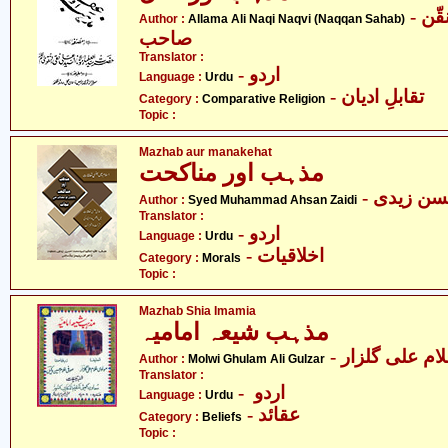
- علامہ علی نقی نقوی - نقّن
Author :
Allama Ali Naqi Naqvi (Naqqan Sahab)
صاحب
Translator :
- اردو
Language :
Urdu
- تقابلِ ادیان
Category :
Comparative Religion
Topic :
Mazhab aur manakehat
مذہب اور مناکحت
- ن زیدی
Author :
Syed Muhammad Ahsan Zaidi
Translator :
- اردو
Language :
Urdu
- اخلاقیات
Category :
Morals
Topic :
Mazhab Shia Imamia
مذہب شیعہ امامیہ
Author :
Molwi Ghulam Ali Gulzar
Translator :
- اردو
Language :
Urdu
- عقائد
Category :
Beliefs
Topic :