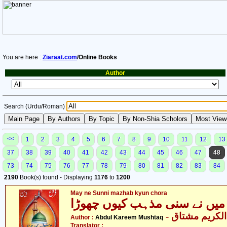
You are here :
Ziaraat.com
/Online Books
Author
Search (Urdu/Roman)
<<
1
2
3
4
5
6
7
8
9
10
11
12
13
37
38
39
40
41
42
43
44
45
46
47
48
73
74
75
76
77
78
79
80
81
82
83
84
2190
Book(s) found - Displaying
1176
to
1200
May ne Sunni mazhab kyun chora
میں نے سنی مذہب کیوں چھوڑا
- لکریم مشتاق
Author :
Abdul Kareem Mushtaq
Translator :