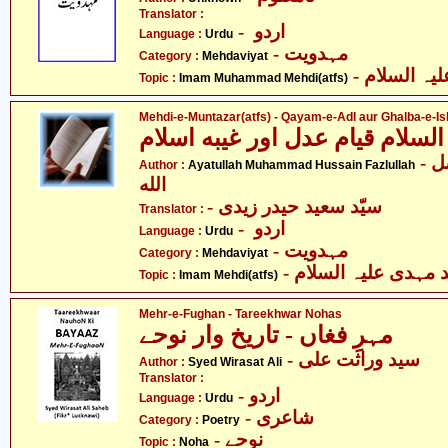
Translator :
- اردو
Language :
Urdu
- مہدویت
Category :
Mehdaviyat
- ہ السلام
Topic :
Imam Muhammad Mehdi(atfs)
Mehdi-e-Muntazar(atfs) - Qayam-e-Adl aur Ghalba-e-I
- آیت اللہ محمّد حسین فضل
Author :
Ayatullah Muhammad Hussain Fazlullah
الله
- سیّد سعید حیدر زیدی
Translator :
- اردو
Language :
Urdu
- مہدویت
Category :
Mehdaviyat
-  مہدی علیہ السلام
Topic :
Imam Mehdi(atfs)
Mehr-e-Fughan - Tareekhwar Nohas
مہرِ فغاں - تاریخ وار نوحے
- سید وراثت علی
Author :
Syed Wirasat Ali
Translator :
- اردو
Language :
Urdu
- شاعری
Category :
Poetry
- نوحے
Topic :
Noha