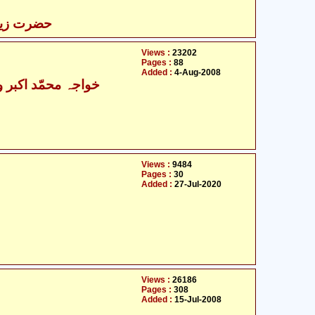
حضرت زینب 
Views :
23202
Pages :
88
Added :
4-Aug-2008
خواجہ محمّد اکبر و
Views :
9484
Pages :
30
Added :
27-Jul-2020
Views :
26186
Pages :
308
Added :
15-Jul-2008