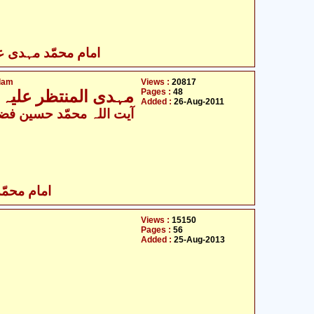
امام محمّد مہدی علی
slam
Views :
20817
Pages :
48
مہدی المنتظر علیہ السلام قیام عدل اور غیبه اسلام
Added :
26-Aug-2011
امام محمّد
Views :
15150
Pages :
56
Added :
25-Aug-2013