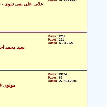
Views :
9208
Pages :
291
Added :
5-Jul-2020
سید محمد احس
Views :
19134
Pages :
96
Added :
27-Aug-2008
- مولوی غلام علی گلزار