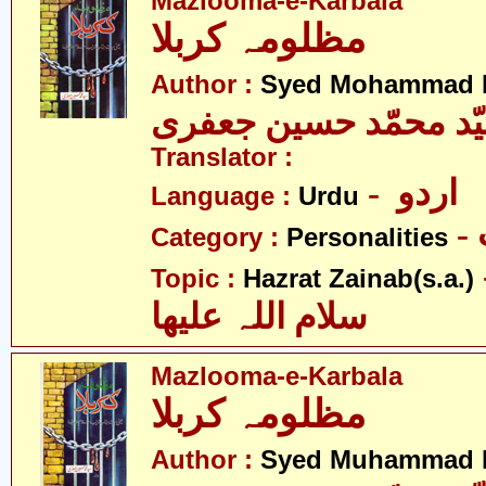
Mazlooma-e-Karbala
مظلومہ کربلا
Author :
Syed Mohammad H
ّد محمّد حسین جعفری
Translator :
- اردو
Language :
Urdu
Category :
Personalities
- نب
Topic :
Hazrat Zainab(s.a.)
سلام اللہ علیھا
Mazlooma-e-Karbala
مظلومہ کربلا
Author :
Syed Muhammad H