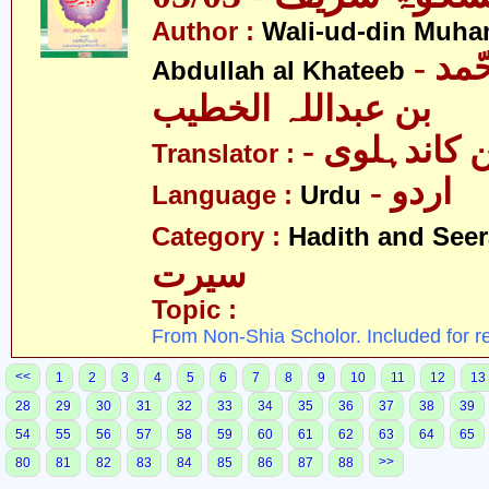
Author :
Wali-ud-din Muh
- ولی الدین محّمد
Abdullah al Khateeb
بن عبداللہ الخطیب
- کاندہلوی
Translator :
- اردو
Language :
Urdu
Category :
Hadith and Seer
سیرت
Topic :
From Non-Shia Scholor. Included for r
<<
1
2
3
4
5
6
7
8
9
10
11
12
13
28
29
30
31
32
33
34
35
36
37
38
39
54
55
56
57
58
59
60
61
62
63
64
65
>>
80
81
82
83
84
85
86
87
88