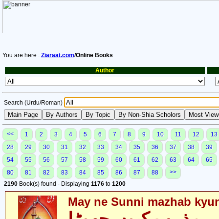
You are here :
Ziaraat.com
/Online Books
Author
Search (Urdu/Roman)
<<
1
2
3
4
5
6
7
8
9
10
11
12
13
28
29
30
31
32
33
34
35
36
37
38
39
54
55
56
57
58
59
60
61
62
63
64
65
>>
80
81
82
83
84
85
86
87
88
2190
Book(s) found - Displaying
1176
to
1200
May ne Sunni mazhab kyu