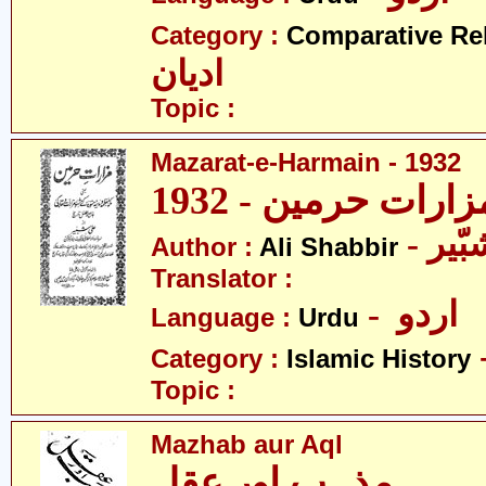
Category :
Comparative Re
ادیان
Topic :
Mazarat-e-Harmain - 1932
- یر
Author :
Ali Shabbir
Translator :
- اردو
Language :
Urdu
Category :
Islamic History
Topic :
Mazhab aur Aql
مذہب اور عقل