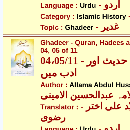
- اردو
Language :
Urdu
Category :
Islamic History
- غدیر
Topic :
Ghadeer
Ghadeer - Quran, Hadees a
04, 05 of 11
04،05/11 - غدیر - قرآن، حدیث اور
ادب میں
Author :
Allama Abdul Huss
مہ عبدالحسین الامینی
- مولانا سیّد علی اختر
Translator :
رضوی
- اردو
Language :
Urdu