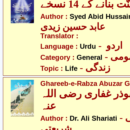
بنانے کے 14 نسخے
Author :
Syed Abid Hussain
عابد حسین زیدی
Translator :
- اردو
Language :
Urdu
- می
Category :
General
- زندگی
Topic :
Life
Ghareeb-e-Rabza Abuzar Gha
وذر غفاری رضی اللہ
عنہ
- ڈاکٹر علی
Author :
Dr. Ali Shariati
شریعتی