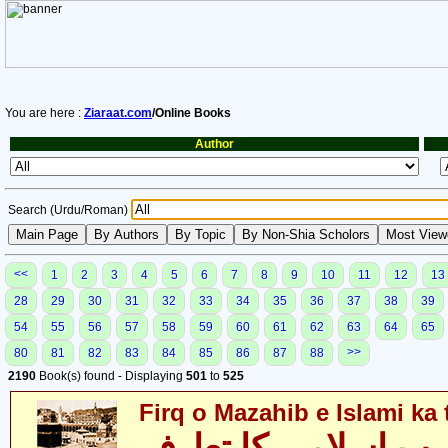
You are here :
Ziaraat.com
/Online Books
Author
Search (Urdu/Roman)
<<
1
2
3
4
5
6
7
8
9
10
11
12
13
28
29
30
31
32
33
34
35
36
37
38
39
54
55
56
57
58
59
60
61
62
63
64
65
>>
80
81
82
83
84
85
86
87
88
2190
Book(s) found - Displaying
501
to
525
Firq o Mazahib e Islami ka 