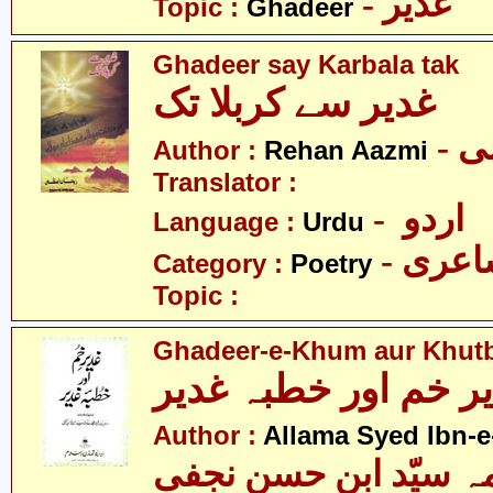
- غدیر
Topic :
Ghadeer
Ghadeer say Karbala tak
غدیر سے کربلا تک
- 
Author :
Rehan Aazmi
Translator :
- اردو
Language :
Urdu
- عری
Category :
Poetry
Topic :
Ghadeer-e-Khum aur Khut
ر خم اور خطبہ غدیر
Author :
Allama Syed Ibn-e
ہ سیّد ابن حسن نجفی