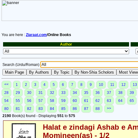
You are here :
Ziaraat.com
/Online Books
Author
Search (Urdu/Roman)
<<
1
2
3
4
5
6
7
8
9
10
11
12
13
28
29
30
31
32
33
34
35
36
37
38
39
54
55
56
57
58
59
60
61
62
63
64
65
>>
80
81
82
83
84
85
86
87
88
2190
Book(s) found - Displaying
551
to
575
Halat e zindagi Ashab e A
Momineen(as) - 1/2