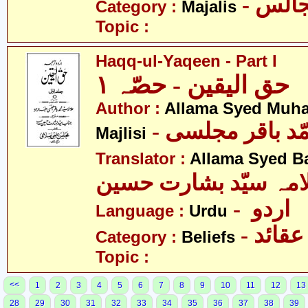
- الس
Category :
Majalis
Topic :
Haqq-ul-Yaqeen - Part I
حق الیقین - حصّہ ١
Author :
Allama Syed Muh
- ّد باقر مجلسی
Majlisi
Translator :
Allama Syed B
امہ سیّد بشارت حسین
- اردو
Language :
Urdu
- عقائد
Category :
Beliefs
Topic :
<<
1
2
3
4
5
6
7
8
9
10
11
12
13
28
29
30
31
32
33
34
35
36
37
38
39