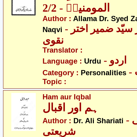
المومنینؑ - 2/2
Author :
Allama Dr. Syed Z
- علامہ ڈاکٹر سیّد ضمیر اختر
Naqvi
نقوی
Translator :
- اردو
Language :
Urdu
Category :
Personalities
Topic :
Ham aur Iqbal
ہم اور اقبال
- ڈاکٹر علی
Author :
Dr. Ali Shariati
شریعتی