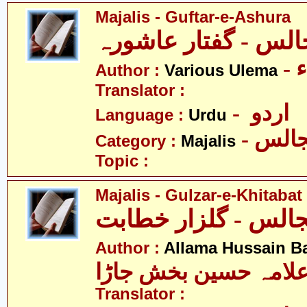
Majalis - Guftar-e-Ashura
-
Author :
Various Ulema
Translator :
- اردو
Language :
Urdu
- الس
Category :
Majalis
Topic :
Majalis - Gulzar-e-Khitabat
Author :
Allama Hussain B
لامہ حسین بخش جاڑا
Translator :