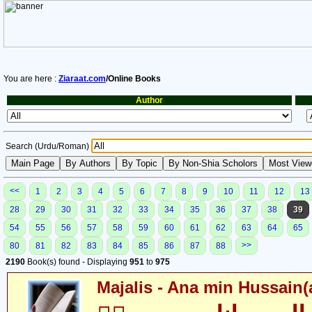
You are here :
Ziaraat.com
/Online Books
Author
Search (Urdu/Roman)
<<
1
2
3
4
5
6
7
8
9
10
11
12
13
28
29
30
31
32
33
34
35
36
37
38
39
54
55
56
57
58
59
60
61
62
63
64
65
>>
80
81
82
83
84
85
86
87
88
2190
Book(s) found - Displaying
951
to
975
Majalis - Ana min Hussain(