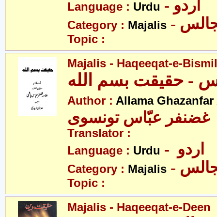
- اردو
Language :
Urdu
- الس
Category :
Majalis
Topic :
Majalis - Haqeeqat-e-Bismi
Author :
Allama Ghazanfar
 غضنفر عبّاس تونسوی
Translator :
- اردو
Language :
Urdu
- الس
Category :
Majalis
Topic :
Majalis - Haqeeqat-e-Deen