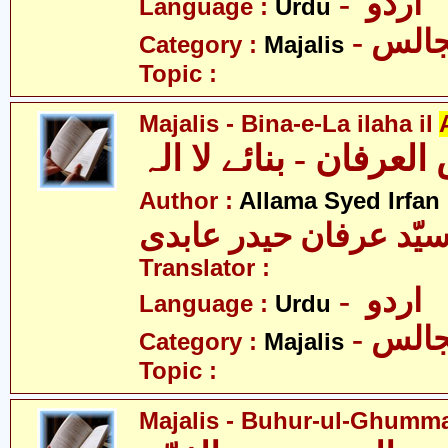
- اردو
Language :
Urdu
- الس
Category :
Majalis
Topic :
Majalis - Bina-e-La ilaha il
Author :
Allama Syed Irfan
یّد عرفان حیدر عابدی
Translator :
- اردو
Language :
Urdu
- الس
Category :
Majalis
Topic :
Majalis - Buhur-ul-Ghumm