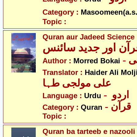
Category :
Masoomeen(a.s.
Topic :
Quran aur Jadeed Science
- 
Author :
Morred Bokai
Translator :
Haider Ali Molj
علی مولجی طہا
- اردو
Language :
Urdu
- قرآن
Category :
Quran
Topic :
Quran ba tarteeb e nazooli