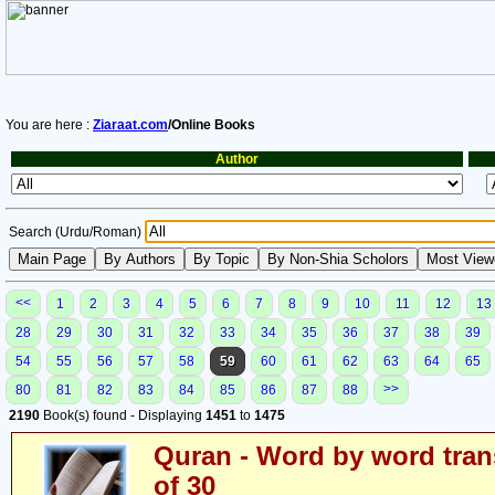
You are here :
Ziaraat.com
/Online Books
Author
Search (Urdu/Roman)
<<
1
2
3
4
5
6
7
8
9
10
11
12
13
28
29
30
31
32
33
34
35
36
37
38
39
54
55
56
57
58
59
60
61
62
63
64
65
>>
80
81
82
83
84
85
86
87
88
2190
Book(s) found - Displaying
1451
to
1475
Quran - Word by word trans
of 30