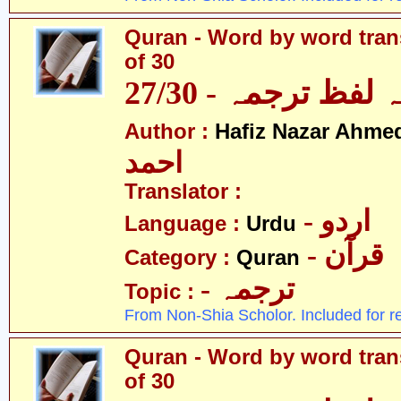
Quran - Word by word trans
of 30
لفظ ترجمہ - 27/30
Author :
Hafiz Nazar Ahme
احمد
Translator :
- اردو
Language :
Urdu
- قرآن
Category :
Quran
- ترجمہ
Topic :
From Non-Shia Scholor. Included for r
Quran - Word by word trans
of 30