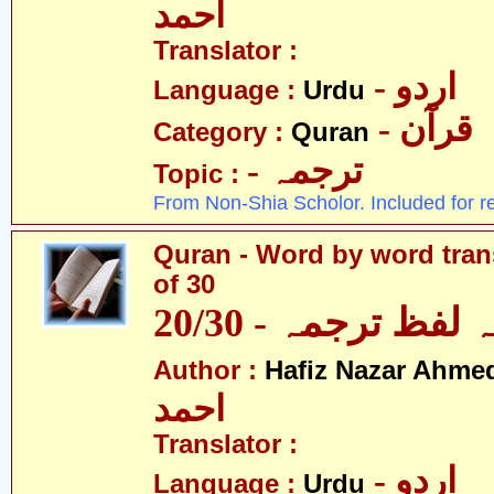
احمد
Translator :
- اردو
Language :
Urdu
- قرآن
Category :
Quran
- ترجمہ
Topic :
From Non-Shia Scholor. Included for r
Quran - Word by word trans
of 30
لفظ ترجمہ - 20/30
Author :
Hafiz Nazar Ahme
احمد
Translator :
- اردو
Language :
Urdu