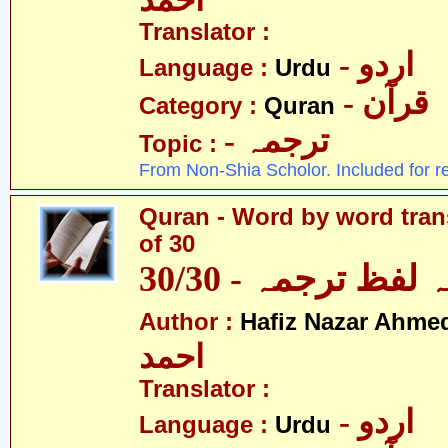
احمد
Translator :
- اردو
Language :
Urdu
- قرآن
Category :
Quran
- ترجمہ
Topic :
From Non-Shia Scholor. Included for r
Quran - Word by word trans
of 30
لفظ ترجمہ - 30/30
Author :
Hafiz Nazar Ahme
احمد
Translator :
- اردو
Language :
Urdu