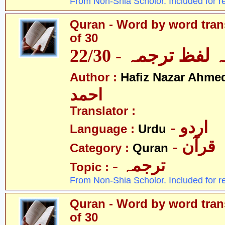
From Non-Shia Scholor. Included for r
Quran - Word by word trans
of 30
لفظ ترجمہ - 22/30
Author :
Hafiz Nazar Ahme
احمد
Translator :
- اردو
Language :
Urdu
- قرآن
Category :
Quran
- ترجمہ
Topic :
From Non-Shia Scholor. Included for r
Quran - Word by word trans
of 30