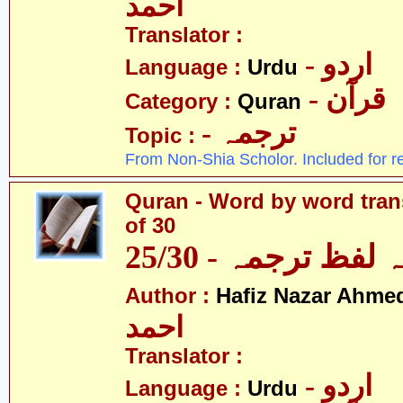
احمد
Translator :
- اردو
Language :
Urdu
- قرآن
Category :
Quran
- ترجمہ
Topic :
From Non-Shia Scholor. Included for r
Quran - Word by word trans
of 30
لفظ ترجمہ - 25/30
Author :
Hafiz Nazar Ahme
احمد
Translator :
- اردو
Language :
Urdu