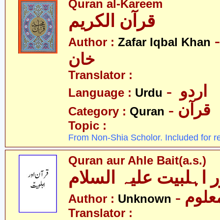
Quran al-Kareem
قرآن الکریم
- اقبال
Author :
Zafar Iqbal Khan
خان
Translator :
- اردو
Language :
Urdu
- قرآن
Category :
Quran
Topic :
From Non-Shia Scholor. Included for r
Quran aur Ahle Bait(a.s.)
- علوم
Author :
Unknown
Translator :