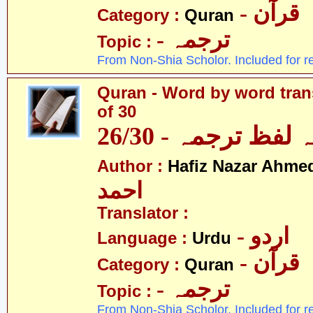
- قرآن
Category :
Quran
- ترجمہ
Topic :
From Non-Shia Scholor. Included for r
Quran - Word by word trans
of 30
لفظ ترجمہ - 26/30
Author :
Hafiz Nazar Ahme
احمد
Translator :
- اردو
Language :
Urdu
- قرآن
Category :
Quran
- ترجمہ
Topic :
From Non-Shia Scholor. Included for r