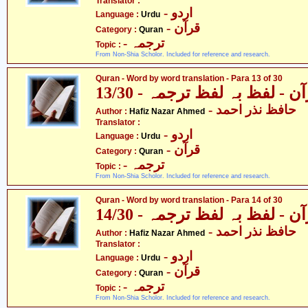
Translator :
- اردو
Language :
Urdu
- قرآن
Category :
Quran
- ترجمہ
Topic :
From Non-Shia Scholor. Included for reference and research.
Quran - Word by word translation - Para 13 of 30
ن - لفظ بہ لفظ ترجمہ - 13/30
- حافظ نذر احمد
Author :
Hafiz Nazar Ahmed
Translator :
- اردو
Language :
Urdu
- قرآن
Category :
Quran
- ترجمہ
Topic :
From Non-Shia Scholor. Included for reference and research.
Quran - Word by word translation - Para 14 of 30
ن - لفظ بہ لفظ ترجمہ - 14/30
- حافظ نذر احمد
Author :
Hafiz Nazar Ahmed
Translator :
- اردو
Language :
Urdu
- قرآن
Category :
Quran
- ترجمہ
Topic :
From Non-Shia Scholor. Included for reference and research.