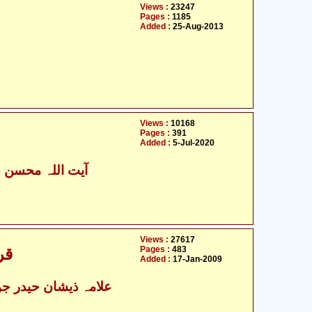
Views :
23247
Pages :
1185
Added :
25-Aug-2013
Views :
10168
Pages :
391
Added :
5-Jul-2020
آیت اللہ محسن ع
Views :
27617
Pages :
483
قر
Added :
17-Jan-2009
علامہ ذیشان حیدر جوا