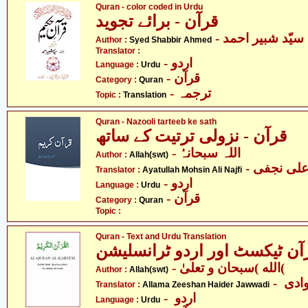
Quran - color coded in Urdu
قرآن - برائے تجوید
- سیّد شبیر احمد
Author :
Syed Shabbir Ahmed
Translator :
- اردو
Language :
Urdu
- قرآن
Category :
Quran
- ترجمہ
Topic :
Translation
Quran - Nazooli tarteeb ke sath
قرآن - نزولی ترتیت کے ساتھ
- اللہ سبحانہُ
Author :
Allah(swt)
- لی نجفی
Translator :
Ayatullah Mohsin Ali Najfi
- اردو
Language :
Urdu
- قرآن
Category :
Quran
Topic :
Quran - Text and Urdu Translation
آن ٹیکسٹ اور اردو ٹرانسلیشن
- الله )سبحان و تعلیٰ(
Author :
Allah(swt)
- دی
Translator :
Allama Zeeshan Haider Jawwadi
- اردو
Language :
Urdu