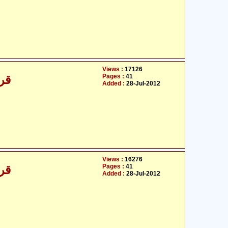
Views :
17126
Pages :
41
قرآ
Added :
28-Jul-2012
Views :
16276
Pages :
41
قرآ
Added :
28-Jul-2012