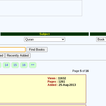
Subject
>>
14
15
16
Page
5
of
16
Views :
11632
Pages :
1261
Added :
25-Aug-2013