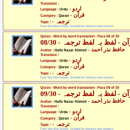
Translator :
- اردو
Language :
Urdu
- قرآن
Category :
Quran
- ترجمہ
Topic :
From Non-Shia Scholor. Included for reference and research.
Quran - Word by word translation - Para 08 of 30
ن - لفظ بہ لفظ ترجمہ - 08/30
- حافظ نذر احمد
Author :
Hafiz Nazar Ahmed
Translator :
- اردو
Language :
Urdu
- قرآن
Category :
Quran
- ترجمہ
Topic :
From Non-Shia Scholor. Included for reference and research.
Quran - Word by word translation - Para 09 of 30
ن - لفظ بہ لفظ ترجمہ - 09/30
- حافظ نذر احمد
Author :
Hafiz Nazar Ahmed
Translator :
- اردو
Language :
Urdu
- قرآن
Category :
Quran
- ترجمہ
Topic :
From Non-Shia Scholor. Included for reference and research.