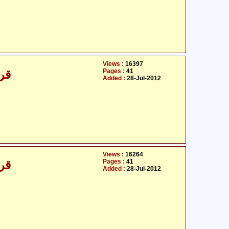
Views :
16397
Pages :
41
قرآ
Added :
28-Jul-2012
Views :
16264
Pages :
41
قرآ
Added :
28-Jul-2012