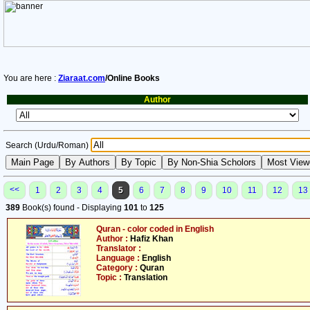
You are here :
Ziaraat.com
/Online Books
Author
Search (Urdu/Roman)
<<
1
2
3
4
5
6
7
8
9
10
11
12
13
389
Book(s) found - Displaying
101
to
125
Quran - color coded in English
Author :
Hafiz Khan
Translator :
Language :
English
Category :
Quran
Topic :
Translation