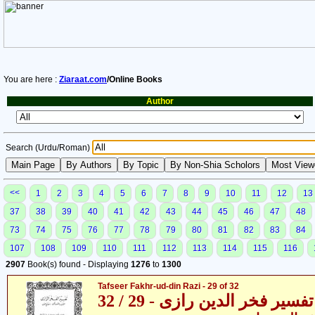
You are here :
Ziaraat.com
/Online Books
Author
Search (Urdu/Roman)
<<
1
2
3
4
5
6
7
8
9
10
11
12
13
37
38
39
40
41
42
43
44
45
46
47
48
73
74
75
76
77
78
79
80
81
82
83
84
107
108
109
110
111
112
113
114
115
116
2907
Book(s) found - Displaying
1276
to
1300
Tafseer Fakhr-ud-din Razi - 29 of 32
تفسیر فخر الدین رازی - 29 / 32