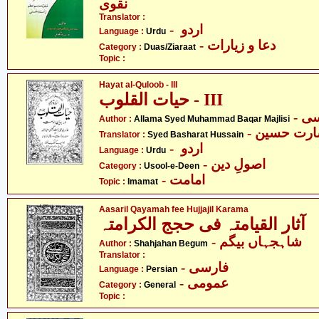
نقوی
Translator :
- اردو
Language :
Urdu
- دعا و زیارات
Category :
Duas/Ziaraat
Topic :
Hayat al-Quloob - III
حیات القلوب - III
Author :
Allama Syed Muhammad Baqar Majlisi
- ارت حسین
Translator :
Syed Basharat Hussain
- اردو
Language :
Urdu
- اصولِ دین
Category :
Usool-e-Deen
- امامت
Topic :
Imamat
Aasaril Qayamah fee Hujjajil Karama
آثار القیامتہ فی حجج الکرامتہ
- شاہجہاں بیگم
Author :
Shahjahan Begum
Translator :
- فارسی
Language :
Persian
- عمومی
Category :
General
Topic :