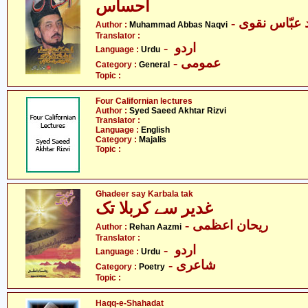
احساس
-  عبّاس نقوی
Author :
Muhammad Abbas Naqvi
Translator :
- اردو
Language :
Urdu
- عمومی
Category :
General
Topic :
Four Californian lectures
Author :
Syed Saeed Akhtar Rizvi
Translator :
Language :
English
Category :
Majalis
Topic :
Ghadeer say Karbala tak
غدیر سے کربلا تک
- ریحان اعظمی
Author :
Rehan Aazmi
Translator :
- اردو
Language :
Urdu
- شاعری
Category :
Poetry
Topic :
Haqq-e-Shahadat