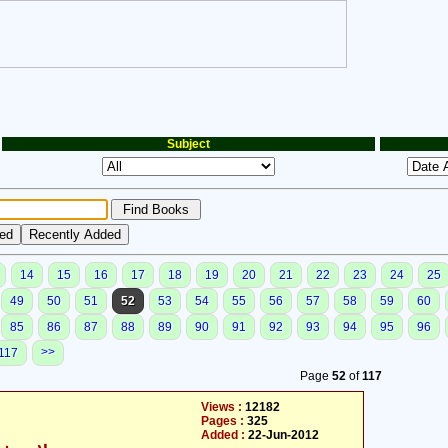
Subject
14
15
16
17
18
19
20
21
22
23
24
25
49
50
51
52
53
54
55
56
57
58
59
60
85
86
87
88
89
90
91
92
93
94
95
96
>>
117
Page
52
of
117
Views :
12182
Pages :
325
Added :
22-Jun-2012