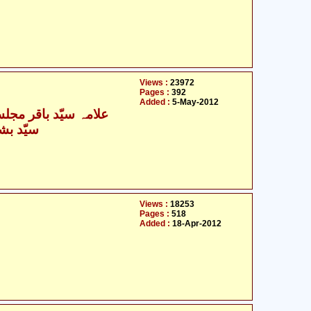
Views :
23972
Pages :
392
Added :
5-May-2012
- علامہ سیّد باقر مجلسی
سیّد بش
Views :
18253
Pages :
518
Added :
18-Apr-2012