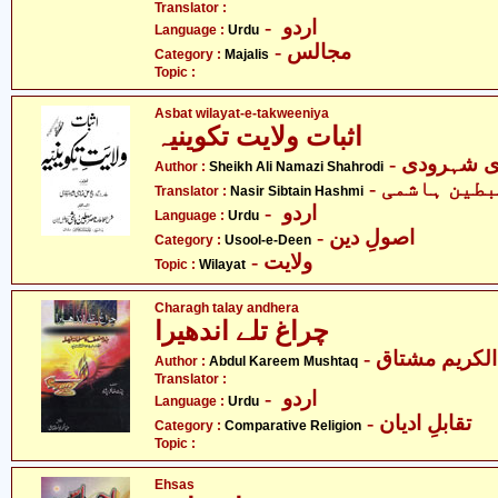
Translator :
- اردو
Language :
Urdu
- مجالس
Category :
Majalis
Topic :
Asbat wilayat-e-takweeniya
اثبات ولایت تکوینیہ
-  شہرودی
Author :
Sheikh Ali Namazi Shahrodi
- طین ہاشمی
Translator :
Nasir Sibtain Hashmi
- اردو
Language :
Urdu
- اصولِ دین
Category :
Usool-e-Deen
- ولایت
Topic :
Wilayat
Charagh talay andhera
چراغ تلے اندھیرا
- لکریم مشتاق
Author :
Abdul Kareem Mushtaq
Translator :
- اردو
Language :
Urdu
- تقابلِ ادیان
Category :
Comparative Religion
Topic :
Ehsas