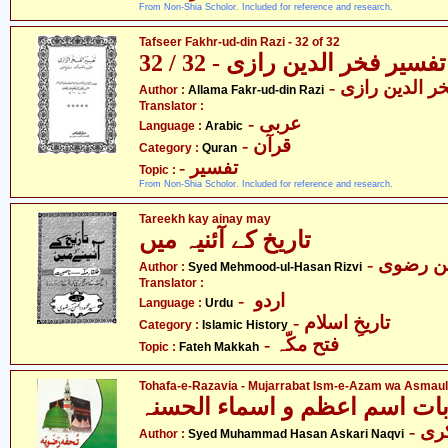
From Non-Shia Scholor. Included for reference and research.
Tafseer Fakhr-ud-din Razi - 32 of 32
تفسیر فخر الدین رازی - 32 / 32
- ر الدین رازی
Author :
Allama Fakr-ud-din Razi
Translator :
- عربی
Language :
Arabic
- قرآن
Category :
Quran
- تفسیر
Topic :
From Non-Shia Scholor. Included for reference and research.
Tareekh kay ainay may
تاریخ کے آئنیہ میں
-  رضوی
Author :
Syed Mehmood-ul-Hasan Rizvi
Translator :
- اردو
Language :
Urdu
- تاریخِ اسلام
Category :
Islamic History
- فتح مکّہ
Topic :
Fateh Makkah
Tohafa-e-Razavia - Mujarrabat Ism-e-Azam wa Asmau
بات اسم اعظم و اسماء الحسنہ
- سیّد محمّد حسن عسکری
Author :
Syed Muhammad Hasan Askari Naqvi