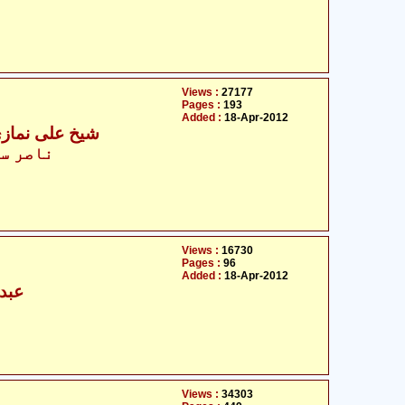
Views :
27177
Pages :
193
Added :
18-Apr-2012
شیخ علی نمازی
ناصر سب
Views :
16730
Pages :
96
Added :
18-Apr-2012
عبدا
Views :
34303