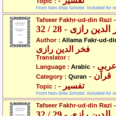
- تفسیر
Topic :
From Non-Shia Scholor. Included for r
Tafseer Fakhr-ud-din Razi -
ین رازی - 28 / 32
Author :
Allama Fakr-ud-di
فخر الدین رازی
Translator :
- ربی
Language :
Arabic
- قرآن
Category :
Quran
- تفسیر
Topic :
From Non-Shia Scholor. Included for r
Tafseer Fakhr-ud-din Razi -
ین رازی - 29 / 32