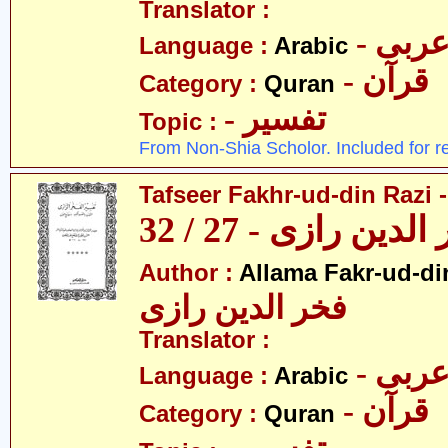
Translator :
- ربی
Language :
Arabic
- قرآن
Category :
Quran
- تفسیر
Topic :
From Non-Shia Scholor. Included for r
Tafseer Fakhr-ud-din Razi -
ین رازی - 27 / 32
Author :
Allama Fakr-ud-di
فخر الدین رازی
Translator :
- ربی
Language :
Arabic
- قرآن
Category :
Quran