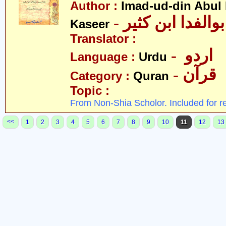
Author :
Imad-ud-din Abul 
- الفدا ابن کثیر
Kaseer
Translator :
- اردو
Language :
Urdu
- قرآن
Category :
Quran
Topic :
From Non-Shia Scholor. Included for r
<<
1
2
3
4
5
6
7
8
9
10
11
12
13