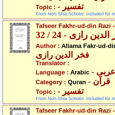
- تفسیر
Topic :
From Non-Shia Scholor. Included for r
Tafseer Fakhr-ud-din Razi -
ین رازی - 24 / 32
Author :
Allama Fakr-ud-di
فخر الدین رازی
Translator :
- ربی
Language :
Arabic
- قرآن
Category :
Quran
- تفسیر
Topic :
From Non-Shia Scholor. Included for r
Tafseer Fakhr-ud-din Razi -