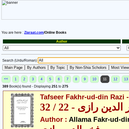
You are here :
Ziaraat.com
/Online Books
Author
Search (Urdu/Roman)
<<
1
2
3
4
5
6
7
8
9
10
11
12
13
389
Book(s) found - Displaying
251
to
275
Tafseer Fakhr-ud-din Razi -
ین رازی - 22 / 32
Author :
Allama Fakr-ud-di