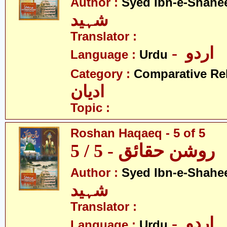
Author :
Syed Ibn-e-Shahe
شہید
Translator :
- اردو
Language :
Urdu
Category :
Comparative Re
ادیان
Topic :
Roshan Haqaeq - 5 of 5
روشن حقائق - 5 / 5
Author :
Syed Ibn-e-Shahe
شہید
Translator :
- اردو
Language :
Urdu