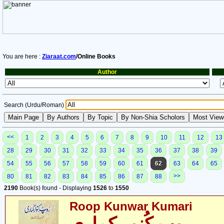
You are here :
Ziaraat.com
/Online Books
Author
Search (Urdu/Roman)
<<
1
2
3
4
5
6
7
8
9
10
11
12
13
28
29
30
31
32
33
34
35
36
37
38
39
54
55
56
57
58
59
60
61
62
63
64
65
>>
80
81
82
83
84
85
86
87
88
2190
Book(s) found - Displaying
1526
to
1550
Roop Kunwar Kumari