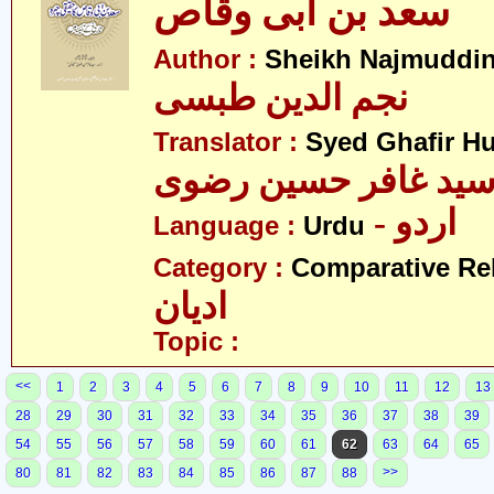
سعد بن ابی وقاص
Author :
Sheikh Najmuddin
نجم الدین طبسی
Translator :
Syed Ghafir Hu
ید غافر حسین رضوی
- اردو
Language :
Urdu
Category :
Comparative Re
ادیان
Topic :
<<
1
2
3
4
5
6
7
8
9
10
11
12
13
28
29
30
31
32
33
34
35
36
37
38
39
54
55
56
57
58
59
60
61
62
63
64
65
>>
80
81
82
83
84
85
86
87
88