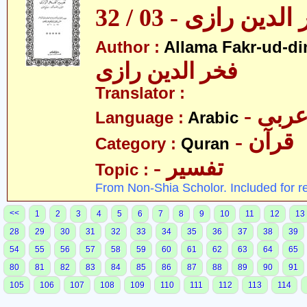
ین رازی - 03 / 32
Author :
Allama Fakr-ud-di
فخر الدین رازی
Translator :
- ربی
Language :
Arabic
- قرآن
Category :
Quran
- تفسیر
Topic :
From Non-Shia Scholor. Included for r
<<
1
2
3
4
5
6
7
8
9
10
11
12
13
28
29
30
31
32
33
34
35
36
37
38
39
54
55
56
57
58
59
60
61
62
63
64
65
80
81
82
83
84
85
86
87
88
89
90
91
105
106
107
108
109
110
111
112
113
114