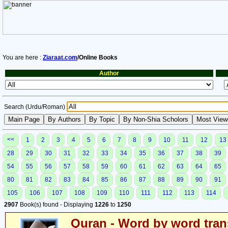
You are here :
Ziaraat.com
/Online Books
Author
Search (Urdu/Roman)
<<
1
2
3
4
5
6
7
8
9
10
11
12
13
28
29
30
31
32
33
34
35
36
37
38
39
54
55
56
57
58
59
60
61
62
63
64
65
80
81
82
83
84
85
86
87
88
89
90
91
105
106
107
108
109
110
111
112
113
114
2907
Book(s) found - Displaying
1226
to
1250
Quran - Word by word trans