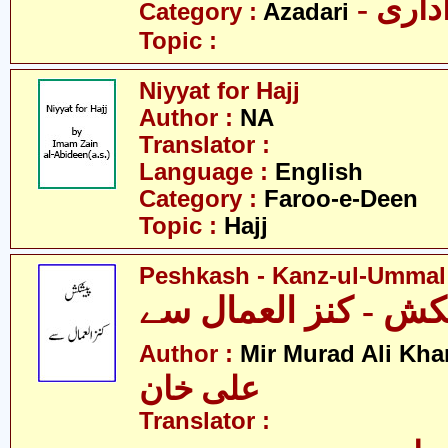
- اری
Category :
Azadari
Topic :
Niyyat for Hajj
Author :
NA
Translator :
Language :
English
Category :
Faroo-e-Deen
Topic :
Hajj
Peshkash - Kanz-ul-Ummal
ش - کنز العمال سے
Author :
Mir Murad Ali Kha
علی خان
Translator :