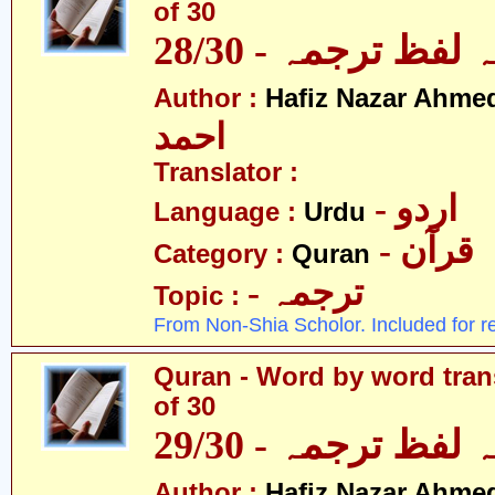
of 30
لفظ ترجمہ - 28/30
Author :
Hafiz Nazar Ahme
احمد
Translator :
- اردو
Language :
Urdu
- قرآن
Category :
Quran
- ترجمہ
Topic :
From Non-Shia Scholor. Included for r
Quran - Word by word trans
of 30
لفظ ترجمہ - 29/30
Author :
Hafiz Nazar Ahme