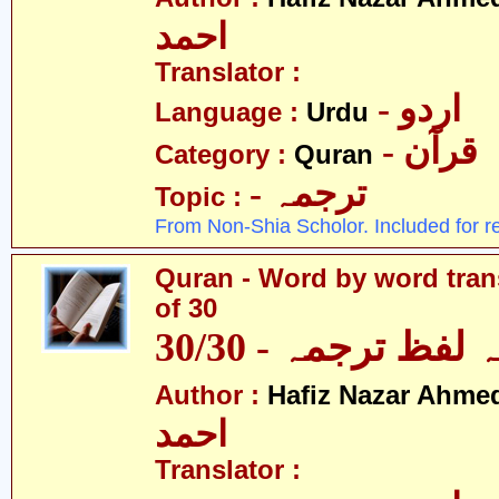
احمد
Translator :
- اردو
Language :
Urdu
- قرآن
Category :
Quran
- ترجمہ
Topic :
From Non-Shia Scholor. Included for r
Quran - Word by word trans
of 30
لفظ ترجمہ - 30/30
Author :
Hafiz Nazar Ahme
احمد
Translator :