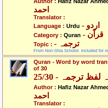
Author :
Hafiz Nazar Ahme
احمد
Translator :
- اردو
Language :
Urdu
- قرآن
Category :
Quran
- ترجمہ
Topic :
From Non-Shia Scholor. Included for r
Quran - Word by word trans
of 30
لفظ ترجمہ - 25/30
Author :
Hafiz Nazar Ahme
احمد
Translator :