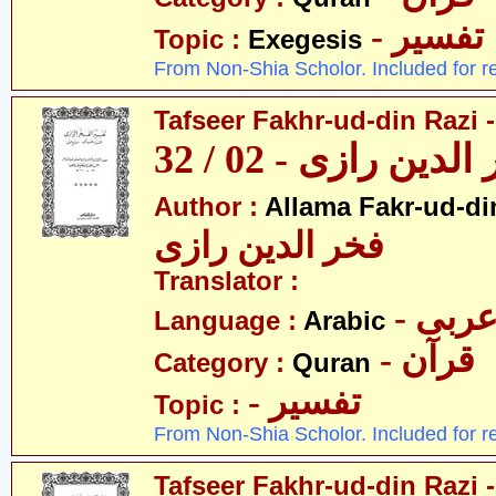
- تفسیر
Topic :
Exegesis
From Non-Shia Scholor. Included for r
Tafseer Fakhr-ud-din Razi -
ین رازی - 02 / 32
Author :
Allama Fakr-ud-di
فخر الدین رازی
Translator :
- ربی
Language :
Arabic
- قرآن
Category :
Quran
- تفسیر
Topic :
From Non-Shia Scholor. Included for r
Tafseer Fakhr-ud-din Razi -