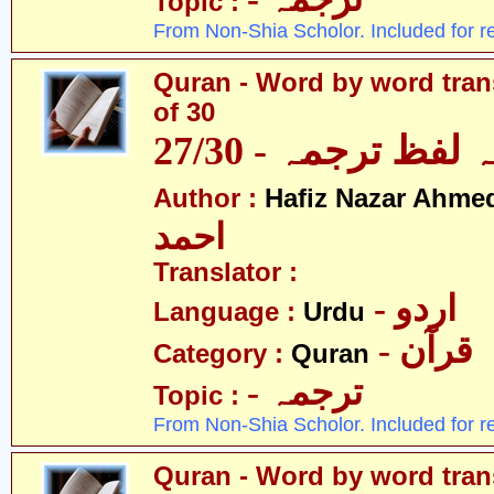
Topic :
From Non-Shia Scholor. Included for r
Quran - Word by word trans
of 30
لفظ ترجمہ - 27/30
Author :
Hafiz Nazar Ahme
احمد
Translator :
- اردو
Language :
Urdu
- قرآن
Category :
Quran
- ترجمہ
Topic :
From Non-Shia Scholor. Included for r
Quran - Word by word trans