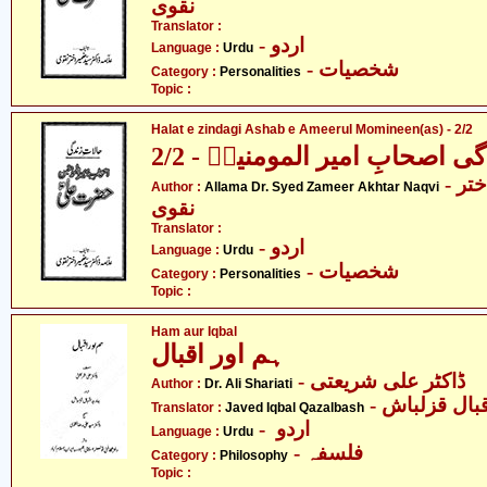
نقوی
Translator :
- اردو
Language :
Urdu
- شخصیات
Category :
Personalities
Topic :
Halat e zindagi Ashab e Ameerul Momineen(as) - 2/2
ی اصحابِ امیر المومنینؑ - 2/2
- علامہ ڈاکٹر سیّد ضمیر اختر
Author :
Allama Dr. Syed Zameer Akhtar Naqvi
نقوی
Translator :
- اردو
Language :
Urdu
- شخصیات
Category :
Personalities
Topic :
Ham aur Iqbal
ہم اور اقبال
- ڈاکٹر علی شریعتی
Author :
Dr. Ali Shariati
- بال قزلباش
Translator :
Javed Iqbal Qazalbash
- اردو
Language :
Urdu
- فلسفہ
Category :
Philosophy
Topic :