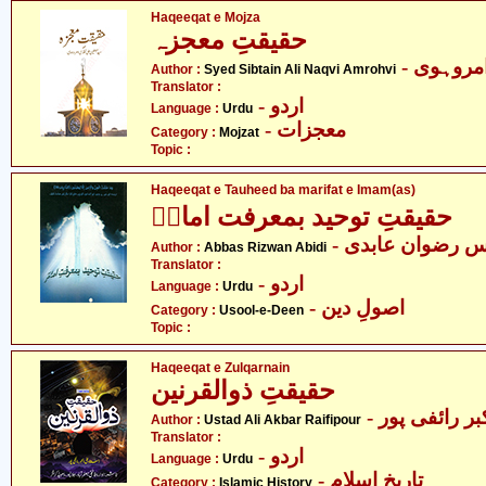
Haqeeqat e Mojza
حقیقتِ معجزہ
- روہوی
Author :
Syed Sibtain Ali Naqvi Amrohvi
Translator :
- اردو
Language :
Urdu
- معجزات
Category :
Mojzat
Topic :
Haqeeqat e Tauheed ba marifat e Imam(as)
حقیقتِ توحید بمعرفت امامؑ
- س رضوان عابدی
Author :
Abbas Rizwan Abidi
Translator :
- اردو
Language :
Urdu
- اصولِ دین
Category :
Usool-e-Deen
Topic :
Haqeeqat e Zulqarnain
حقیقتِ ذوالقرنین
- ر رائفی پور
Author :
Ustad Ali Akbar Raifipour
Translator :
- اردو
Language :
Urdu
- تاریخِ اسلام
Category :
Islamic History