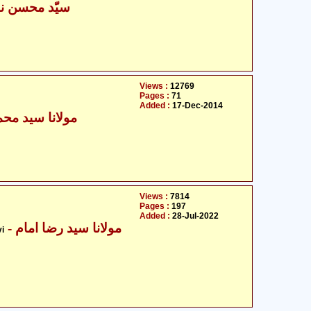
سیّد محسن نق
Views :
12769
Pages :
71
Added :
17-Dec-2014
مولانا سید محم
Views :
7814
Pages :
197
Added :
28-Jul-2022
- مولانا سید رضا امام
i