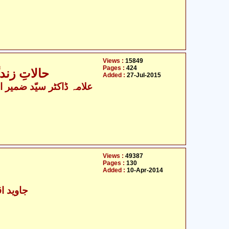
Views :
15849
Pages :
424
حالاتِ زندگ
Added :
27-Jul-2015
Views :
49387
Pages :
130
Added :
10-Apr-2014
جاوید اق