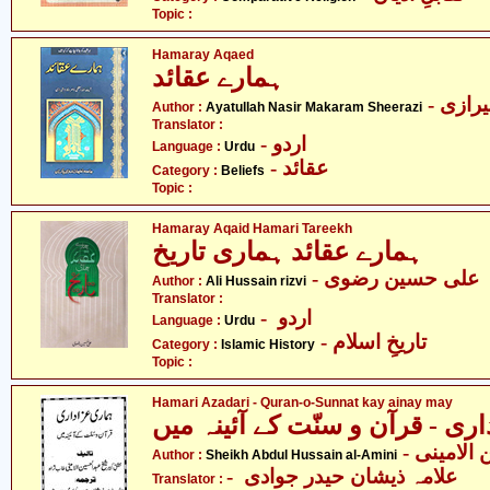
Topic :
Hamaray Aqaed
ہمارے عقائد
- ازی
Author :
Ayatullah Nasir Makaram Sheerazi
Translator :
- اردو
Language :
Urdu
- عقائد
Category :
Beliefs
Topic :
Hamaray Aqaid Hamari Tareekh
ہمارے عقائد ہماری تاریخ
- علی حسین رضوی
Author :
Ali Hussain rizvi
Translator :
- اردو
Language :
Urdu
- تاریخِ اسلام
Category :
Islamic History
Topic :
Hamari Azadari - Quran-o-Sunnat kay ainay may
ری - قرآن و سنّت کے آئینہ میں
- لامینی
Author :
Sheikh Abdul Hussain al-Amini
- علامہ ذیشان حیدر جوادی
Translator :