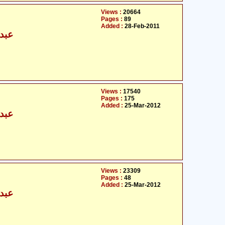
Views :
20664
Pages :
89
Added :
28-Feb-2011
عبدا
Views :
17540
Pages :
175
Added :
25-Mar-2012
عبدا
Views :
23309
Pages :
48
Added :
25-Mar-2012
عبدا