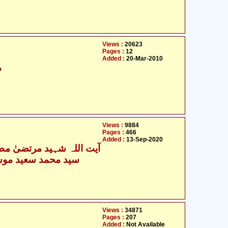
Views :
20623
Pages :
12
Added :
20-Mar-2010
م
Views :
9884
Pages :
466
Added :
13-Sep-2020
آیت اللہ شہید مرتضیٰ مطہ
سید محمد سعید موسو
Views :
34871
Pages :
207
Added :
Not Available