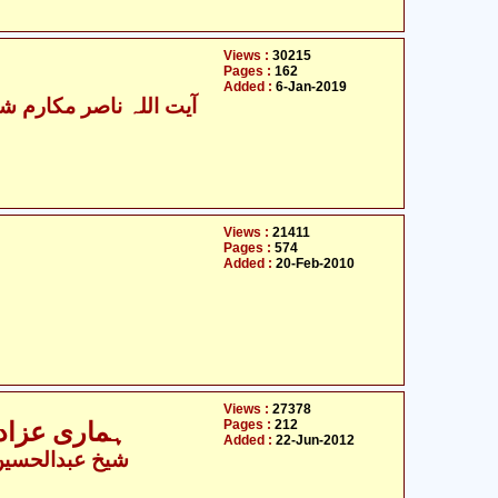
Views :
30215
Pages :
162
Added :
6-Jan-2019
آیت اللہ ناصر مکارم شیر
Views :
21411
Pages :
574
Added :
20-Feb-2010
Views :
27378
Pages :
212
ہماری عزادا
Added :
22-Jun-2012
شیخ عبدالحسین ا