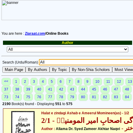
You are here :
Ziaraat.com
/Online Books
Author
Search (Urdu/Roman)
<<
1
2
3
4
5
6
7
8
9
10
11
12
13
37
38
39
40
41
42
43
44
45
46
47
48
73
74
75
76
77
78
79
80
81
82
83
84
2190
Book(s) found - Displaying
551
to
575
Halat e zindagi Ashab e Ameerul Momineen(as) - 1/2
ی اصحابِ امیر المومنینؑ - 2/1
- علامہ ڈاکٹر سیّد ضمیر اختر
Author :
Allama Dr. Syed Zameer Akhtar Naqvi