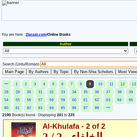
You are here :
Ziaraat.com
/Online Books
Author
Search (Urdu/Roman)
<<
1
2
3
4
5
6
7
8
9
10
11
12
13
28
29
30
31
32
33
34
35
36
37
38
39
54
55
56
57
58
59
60
61
62
63
64
65
>>
80
81
82
83
84
85
86
87
88
2190
Book(s) found - Displaying
201
to
225
Al-Khulafa - 2 of 2