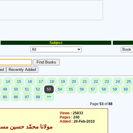
Subject
14
15
16
17
18
19
20
21
22
23
24
25
49
50
51
52
53
54
55
56
57
58
59
60
>>
85
86
87
88
Page
53
of
88
Views :
25833
Pages :
240
Added :
20-Feb-2010
مولانا محمّد حسین مسود