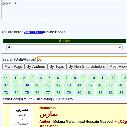
You are here :
Ziaraat.com
/Online Books
Author
Search (Urdu/Roman)
<<
1
2
3
4
5
6
7
8
9
10
11
12
13
37
38
39
40
41
42
43
44
45
46
47
48
73
74
75
76
77
78
79
80
81
82
83
84
2190
Book(s) found - Displaying
1301
to
1325
Namazain
نمازیں
- ی
Author :
Molana Muhammad Hussain Masoodi
Translator :