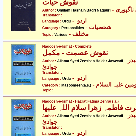
نقوش حیات
Author :
Ghulam Hasnain Baqri Nagpuri
Translator :
- اردو
Language :
Urdu
- شخصیات
Category :
Personalities
- مختلف
Topic :
Various
Naqoosh-e-Ismat - Complete
نقوش عصمت - مکمل
- علامہ سیّد ذیشان حیدر
Author :
Allama Syed Zeeshan Haider Jawwadi
جوادئ
Translator :
- اردو
Language :
Urdu
Category :
Masoomeen(a.s.)
Topic :
Naqoosh-e-Ismat - Hazrat Fatima Zehra(s.a.)
اطمہ زھرا سلام اللہ علیھا
- علامہ سیّد ذیشان حیدر
Author :
Allama Syed Zeeshan Haider Jawwadi
جوادئ
Translator :
- اردو
Language :
Urdu