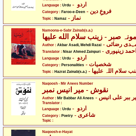
- اردو
Language :
Urdu
- فروعِ دین
Category :
Faroo-e-Deen
- نماز
Topic :
Namaz
Namoona-e-Sabr Zainab(s.a.)
- ہدی رضائی
Author :
Akbar Asadi, Mehdi Razai
- احمد زینپوری
Translator :
Nisar Ahmed Zainpuri
- اردو
Language :
Urdu
- شخصیات
Category :
Personalities
- سلام اللہ علیھا
Topic :
Hazrat Zainab(s.a.)
Naqoosh - Mir Anees Number
نقوش - میر انیس نمبر
- ر ببر علی انیس
Author :
Mir Babbar Ali Anees
Translator :
- اردو
Language :
Urdu
- شاعری
Category :
Poetry
Topic :
Naqoosh-e-Hayat