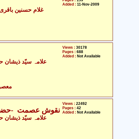
Pages :
139
Added :
11-Nov-2009
- غلام حسنین باقری ناگپوری
Views :
30178
Pages :
688
Added :
Not Available
- معصومین علیہ السلام
Views :
22492
Pages :
42
نقوش عصمت -حضرت ف
Added :
Not Available