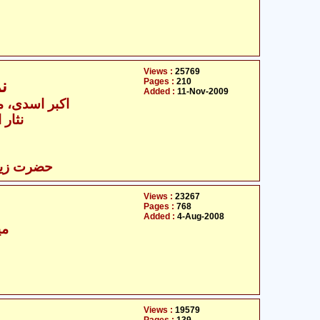
Views :
25769
Pages :
210
نمونہ صبر - زینب سلام الله علیھا
Added :
11-Nov-2009
اکبر اسدی، م
نثار 
حضرت زینب 
Views :
23267
Pages :
768
Added :
4-Aug-2008
می
Views :
19579