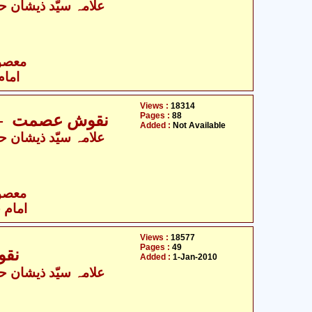
- معصومین علیہ السلام
امام
Views :
18314
Pages :
88
نقوش عصمت -حض
Added :
Not Available
- معصومین علیہ السلام
امام 
Views :
18577
Pages :
49
نقو
Added :
1-Jan-2010